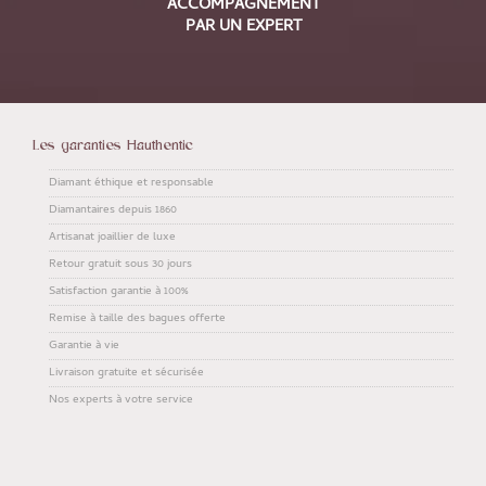
ACCOMPAGNEMENT
PAR UN EXPERT
Les garanties Hauthentic
Diamant éthique et responsable
Diamantaires depuis 1860
Artisanat joaillier de luxe
Retour gratuit sous 30 jours
Satisfaction garantie à 100%
Remise à taille des bagues offerte
Garantie à vie
Livraison gratuite et sécurisée
Nos experts à votre service