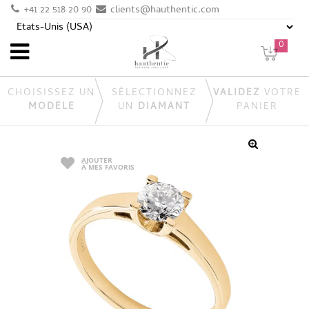
+41 22 518 20 90
clients@hauthentic.com
0
CHOISISSEZ UN
SÉLECTIONNEZ
VALIDEZ
VOTRE
MODÈLE
UN
DIAMANT
PANIER
AJOUTER
À MES FAVORIS