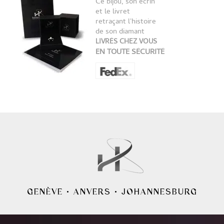
Ce bijou, son écrin
et le livret
retraçant l'histoire
de son diamant
LIVRÉS CHEZ VOUS
EN TOUTE SÉCURITÉ
GENÈVE
•
ANVERS
•
JOHANNESBURG