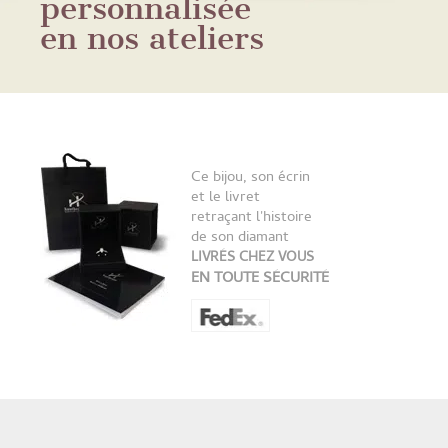
personnalisée
en nos ateliers
Ce bijou, son écrin
et le livret
retraçant l'histoire
de son diamant
LIVRÉS CHEZ VOUS
EN TOUTE SÉCURITÉ