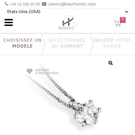
+41 22 518 20 90
clients@hauthentic.com
0
CHOISISSEZ UN
SÉLECTIONNEZ
VALIDEZ
VOTRE
MODÈLE
UN
DIAMANT
PANIER
AJOUTER
À MES FAVORIS