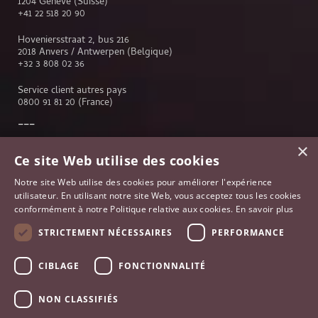
1204 Genève (Suisse)
+41 22 518 20 90
Hoveniersstraat 2, bus 216
2018 Anvers / Antwerpen (Belgique)
+32 3 808 02 36
Service client autres pays
0800 91 81 20
(France)
×
Service client
Ce site Web utilise des cookies
Genève
Notre site Web utilise des cookies pour améliorer l'expérience
Lausanne
utilisateur. En utilisant notre site Web, vous acceptez tous les cookies
Anvers
conformément à notre Politique relative aux cookies.
En savoir plus
Bruxelles
Paris
STRICTEMENT NÉCESSAIRES
PERFORMANCE
Johannesburg
France
CIBLAGE
FONCTIONNALITÉ
NON CLASSIFIÉS