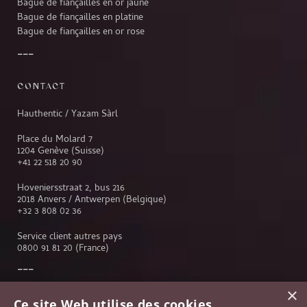
Bague de fiançailles en or jaune
Bague de fiançailles en platine
Bague de fiançailles en or rose
CONTACT
Hauthentic / Yazam Sàrl
Place du Molard 7
1204 Genève (Suisse)
+41 22 518 20 90
Hoveniersstraat 2, bus 216
2018 Anvers / Antwerpen (Belgique)
+32 3 808 02 36
Service client autres pays
0800 91 81 20
(France)
×
Service client
Ce site Web utilise des cookies