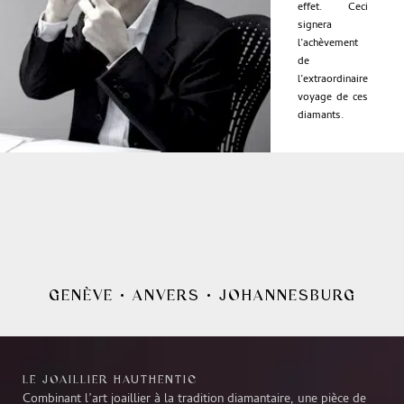
effet. Ceci
signera
l’achèvement
de
l’extraordinaire
voyage de ces
diamants.
GENÈVE
•
ANVERS
•
JOHANNESBURG
LE JOAILLIER HAUTHENTIC
Combinant l’art joaillier à la tradition diamantaire, une pièce de