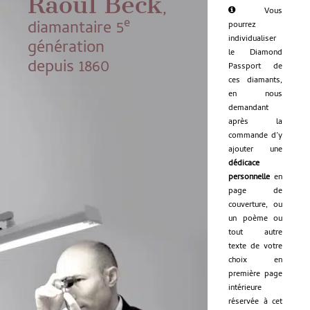
Raoul Beck
,
Vous
e
diamantaire 5
pourrez
individualiser
génération
le Diamond
depuis 1860
Passport de
ces diamants,
en nous
demandant
après la
commande d’y
ajouter une
dédicace
personnelle
en
page de
couverture, ou
un poème ou
tout autre
texte de votre
choix en
première page
intérieure
réservée à cet