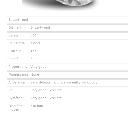
Brillant-rond
Diamant
Brillant-rond
Carats
1.50
Poids total
3.00ct
Couleur
J et I
Pureté
SI2
Proportions
Very good
Fluorescence
None
Apparence
Sans défauts (no tinge, no milky, no cloudy)
Poli
Very good,Excellent
Symétrie
Very good,Excellent
Diamètre
7.10 mm
moyen