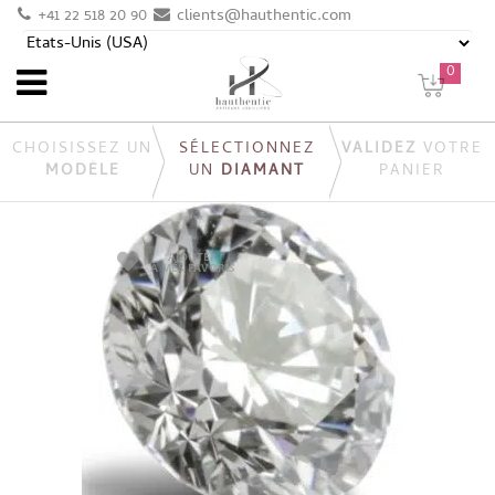
+41 22 518 20 90
clients@hauthentic.com
0
CHOISISSEZ UN
SÉLECTIONNEZ
VALIDEZ
VOTRE
MODÈLE
UN
DIAMANT
PANIER
AJOUTER
À MES FAVORIS