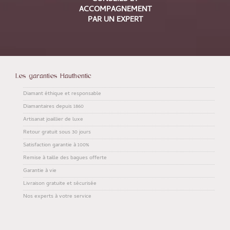
ACCOMPAGNEMENT
PAR UN EXPERT
Les garanties Hauthentic
Diamant éthique et responsable
Diamantaires depuis 1860
Artisanat joaillier de luxe
Retour gratuit sous 30 jours
Satisfaction garantie à 100%
Remise à taille des bagues offerte
Garantie à vie
Livraison gratuite et sécurisée
Nos experts à votre service