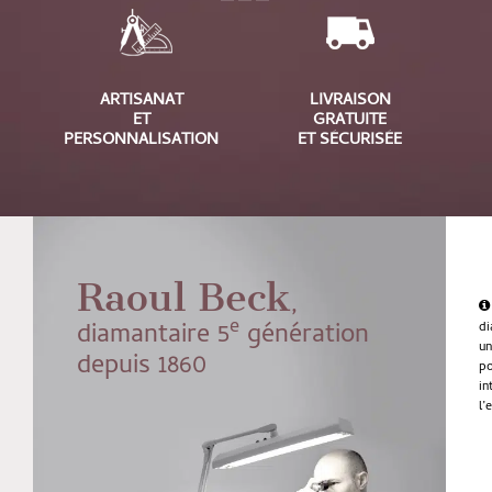
ARTISANAT
LIVRAISON
ET
GRATUITE
PERSONNALISATION
ET SÉCURISÉE
Raoul Beck
,
e
diamantaire 5
génération
di
u
depuis 1860
po
in
l’