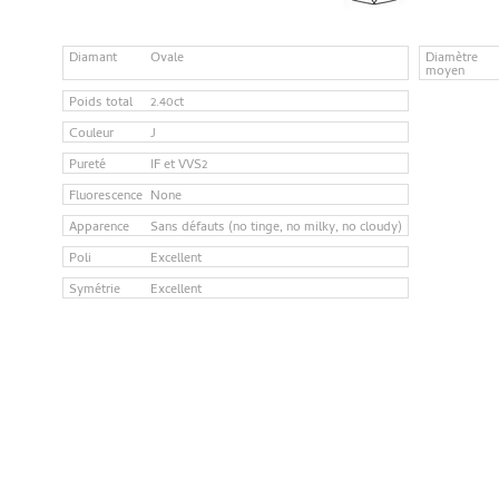
Diamant
Ovale
Diamètre
moyen
Poids total
2.40ct
Couleur
J
Pureté
IF et VVS2
Fluorescence
None
Apparence
Sans défauts (no tinge, no milky, no cloudy)
Poli
Excellent
Symétrie
Excellent