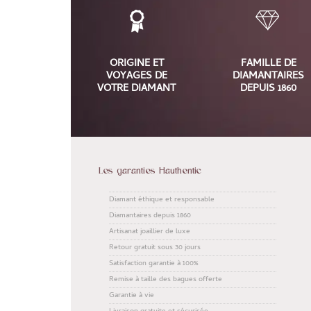
ORIGINE ET
FAMILLE DE
VOYAGES DE
DIAMANTAIRES
VOTRE DIAMANT
DEPUIS 1860
Les garanties Hauthentic
Diamant éthique et responsable
Diamantaires depuis 1860
Artisanat joaillier de luxe
Retour gratuit sous 30 jours
Satisfaction garantie à 100%
Remise à taille des bagues offerte
Garantie à vie