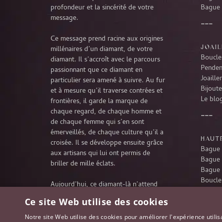
profondeur et la sincérité de votre
Bague 
message.
Ce message prend racine aux origines
JOAIL
millénaires d’un diamant, de votre
Boucles
diamant. Il s’accroît avec le parcours
Penden
passionnant que ce diamant en
Joaille
particulier sera amené à suivre. Au fur
Bijoute
et à mesure qu’il traverse contrées et
Le blog
frontières, il garde la marque de
chaque regard, de chaque homme et
de chaque femme qui s’en sont
émerveillés, de chaque culture qu’il a
HAUTE
croisée. Il se développe ensuite grâce
Bague 
aux artisans qui lui ont permis de
Bague 
briller de mille éclats.
Bague 
Boucles
Aujourd’hui, ce diamant-là n’attend
Penden
rien d’autre que de poursuivre son
Ce site Web utilise des cookies
Collie
extraordinaire voyage à travers le
temps, pour partager désormais votre
Notre site Web utilise des cookies pour améliorer l'expérience utilis