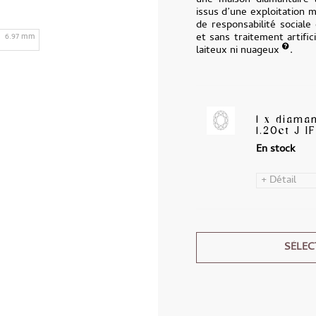
une maison diamantaire 
issus d’une exploitation 
de responsabilité sociale
et sans traitement artific
6.97 mm
laiteux ni nuageux
.
1 x diama
1.20ct J IF
En stock
+ Détail
SÉLEC