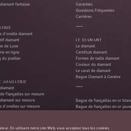
diamant fantaisie
Garanties
Questions Fréquentes
Carrières
LERIE
 d’oreille diamant
tif diamant
LE DIAMANT
rie de Luxe
Le diamant
rie en ligne
Certificat diamant
 du joaillier
Formes de taille diamant
Couleur du diamant
Le carat de diamant
Bague Diamant à Genève
 JOAILLERIE
diamant
de Fiançailles sur mesure
diamant sur mesure
Bague de fiançailles en or blan
 d’oreilles sur mesure
Bague de fiançailles en or jaun
tif diamant sur mesure
Bague de fiançailles en platine
r diamant sur mesure
Bague de fiançailles en or rose
ateur. En utilisant notre site Web, vous acceptez tous les cookies