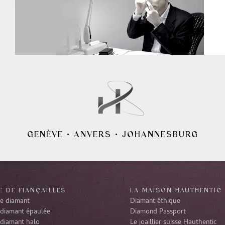
GENÈVE
•
ANVERS
•
JOHANNESBURG
 DE FIANÇAILLES
LA MAISON HAUTHENTIC
re diamant
Diamant éthique
diamant épaulée
Diamond Passport
diamant halo
Le joaillier suisse Hauthentic