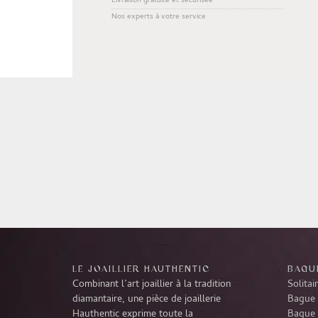
Livraison gratuite et sécurisée
Nos experts à votre service
LE JOAILLIER HAUTHENTIC
BAGUE
Combinant l’art joaillier à la tradition
Solitai
diamantaire, une pièce de joaillerie
Bague 
Hauthentic exprime toute la
Bague 