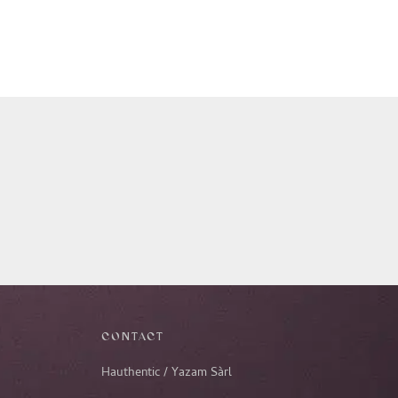
CONTACT
Hauthentic / Yazam Sàrl