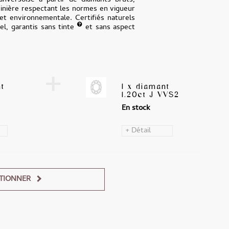
anversoise à partir de diamants bruts,
minière respectant les normes en vigueur
 et environnementale. Certifiés naturels
iel, garantis sans tinte
et sans aspect
+
nt
1 x diamant
1.20ct J VVS2
En stock
+ Détail
TIONNER
Alternative: