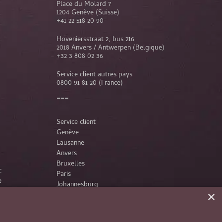
Place du Molard 7
1204 Genève (Suisse)
+41 22 518 20 90
Hoveniersstraat 2, bus 216
2018 Anvers / Antwerpen (Belgique)
+32 3 808 02 36
Service client autres pays
0800 91 81 20
(France)
Service client
Genève
Lausanne
Anvers
Bruxelles
c
Paris
e
Johannesburg
×
France