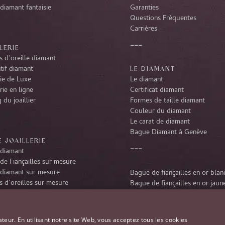
diamant fantaisie
Garanties
Questions Fréquentes
Carrières
LERIE
 d’oreille diamant
tif diamant
LE DIAMANT
rie de Luxe
Le diamant
rie en ligne
Certificat diamant
 du joaillier
Formes de taille diamant
Couleur du diamant
Le carat de diamant
Bague Diamant à Genève
 JOAILLERIE
diamant
de Fiançailles sur mesure
diamant sur mesure
Bague de fiançailles en or blan
 d’oreilles sur mesure
Bague de fiançailles en or jaun
tif diamant sur mesure
Bague de fiançailles en platine
r diamant sur mesure
Bague de fiançailles en or rose
ateur. En utilisant notre site Web, vous acceptez tous les cookies