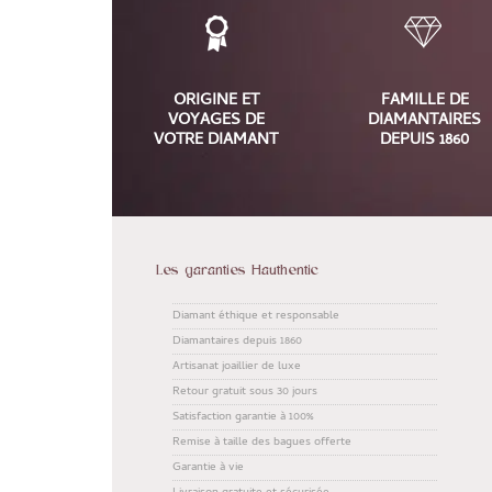
ORIGINE ET
FAMILLE DE
VOYAGES DE
DIAMANTAIRES
VOTRE DIAMANT
DEPUIS 1860
Les garanties Hauthentic
Diamant éthique et responsable
Diamantaires depuis 1860
Artisanat joaillier de luxe
Retour gratuit sous 30 jours
Satisfaction garantie à 100%
Remise à taille des bagues offerte
Garantie à vie