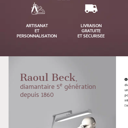
ARTISANAT
LIVRAISON
ET
GRATUITE
PERSONNALISATION
ET SÉCURISÉE
Raoul Beck
,
e
diamantaire 5
génération
di
u
depuis 1860
po
in
l’