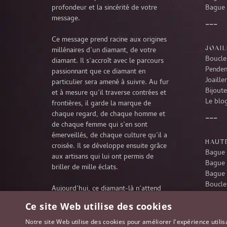
profondeur et la sincérité de votre
Bague 
message.
Ce message prend racine aux origines
JOAIL
millénaires d’un diamant, de votre
Boucles
diamant. Il s’accroît avec le parcours
Penden
passionnant que ce diamant en
Joaille
particulier sera amené à suivre. Au fur
Bijoute
et à mesure qu’il traverse contrées et
Le blog
frontières, il garde la marque de
chaque regard, de chaque homme et
de chaque femme qui s’en sont
émerveillés, de chaque culture qu’il a
HAUTE
croisée. Il se développe ensuite grâce
Bague 
aux artisans qui lui ont permis de
Bague 
briller de mille éclats.
Bague 
Boucles
Aujourd’hui, ce diamant-là n’attend
Penden
rien d’autre que de poursuivre son
Ce site Web utilise des cookies
Collie
extraordinaire voyage à travers le
temps, pour partager désormais votre
Notre site Web utilise des cookies pour améliorer l'expérience utilis