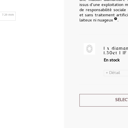
une maison diamantaire 
issus d’une exploitation 
de responsabilité sociale
et sans traitement artific
7.29 mm
laiteux ni nuageux
.
1 x diama
1.30ct I IF
En stock
+ Détail
SÉLEC