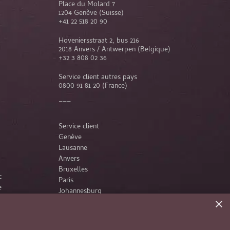
Place du Molard 7
1204 Genève (Suisse)
+41 22 518 20 90
Hoveniersstraat 2, bus 216
2018 Anvers / Antwerpen (Belgique)
+32 3 808 02 36
Service client autres pays
0800 91 81 20
(France)
Service client
Genève
Lausanne
Anvers
Bruxelles
c
Paris
e
Johannesburg
×
France