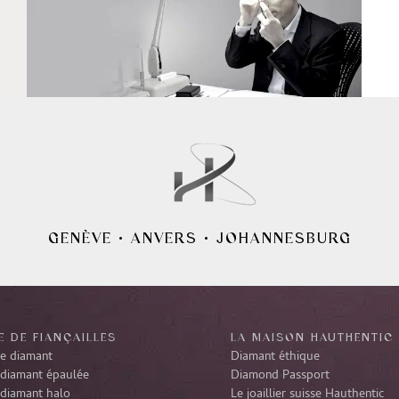
GENÈVE
•
ANVERS
•
JOHANNESBURG
 DE FIANÇAILLES
LA MAISON HAUTHENTIC
re diamant
Diamant éthique
diamant épaulée
Diamond Passport
diamant halo
Le joaillier suisse Hauthentic