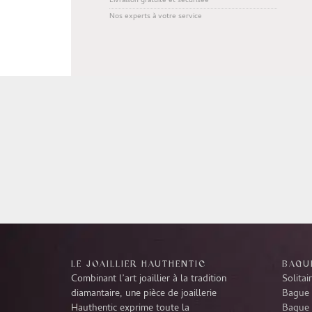
Livraison gratuite et sécurisée
Nos experts à votre service
LE JOAILLIER HAUTHENTIC
BAGUE
Combinant l’art joaillier à la tradition
Solitai
diamantaire, une pièce de joaillerie
Bague 
Hauthentic exprime toute la
Bague 