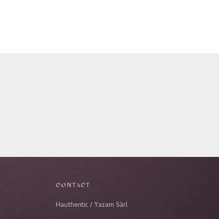
CONTACT
Hauthentic / Yazam Sàrl