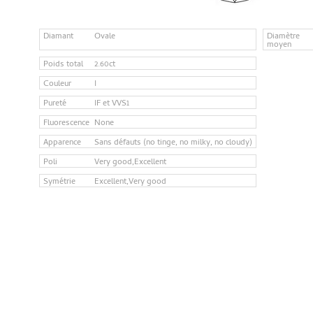
Diamant
Ovale
Diamètre
moyen
Poids total
2.60ct
Couleur
I
Pureté
IF et VVS1
Fluorescence
None
Apparence
Sans défauts (no tinge, no milky, no cloudy)
Poli
Very good,Excellent
Symétrie
Excellent,Very good