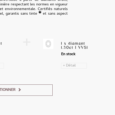
anversoise à partir de diamants bruts,
minière respectant les normes en vigueur
 et environnementale. Certifiés naturels
iel, garantis sans tinte
et sans aspect
+
nt
1 x diamant
1.30ct I VVS1
En stock
+ Détail
TIONNER
Alternative: