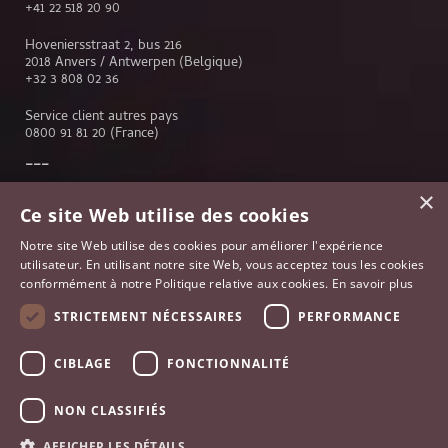
+41 22 518 20 90
Hoveniersstraat 2, bus 216
2018 Anvers / Antwerpen (Belgique)
+32 3 808 02 36
Service client autres pays
0800 91 81 20
(France)
×
Service client
Ce site Web utilise des cookies
Genève
Notre site Web utilise des cookies pour améliorer l'expérience
Lausanne
utilisateur. En utilisant notre site Web, vous acceptez tous les cookies
Anvers
conformément à notre Politique relative aux cookies.
En savoir plus
Bruxelles
Paris
STRICTEMENT NÉCESSAIRES
PERFORMANCE
Johannesburg
France
CIBLAGE
FONCTIONNALITÉ
NON CLASSIFIÉS
AFFICHER LES DÉTAILS