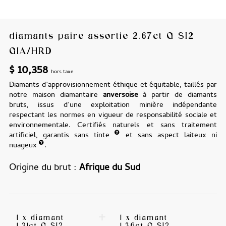
diamants paire assortie 2.67ct G SI2
GIA/HRD
$
10,358
hors taxe
Diamants d’approvisionnement éthique et équitable, taillés par
notre maison diamantaire
anversoise
à partir de diamants
bruts, issus d’une exploitation minière indépendante
respectant les normes en vigueur de responsabilité sociale et
environnementale. Certifiés naturels et sans traitement
artificiel, garantis sans tinte
et sans aspect laiteux ni
nuageux
.
Origine du brut
Afrique du Sud
+
1 x diamant
1 x diamant
1.31ct G SI2
1.36ct G SI2