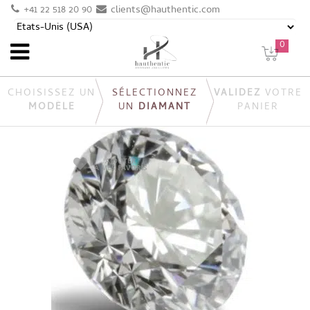
+41 22 518 20 90
clients@hauthentic.com
0
CHOISISSEZ UN
SÉLECTIONNEZ
VALIDEZ
VOTRE
MODÈLE
UN
DIAMANT
PANIER
AJOUTER
À MES FAVORIS