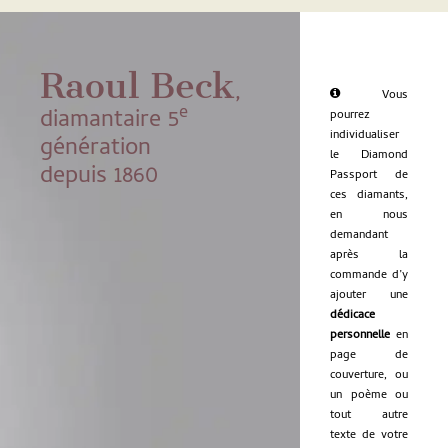
Raoul Beck
,
Vous
e
diamantaire 5
pourrez
individualiser
génération
le Diamond
depuis 1860
Passport de
ces diamants,
en nous
demandant
après la
commande d’y
ajouter une
dédicace
personnelle
en
page de
couverture, ou
un poème ou
tout autre
texte de votre