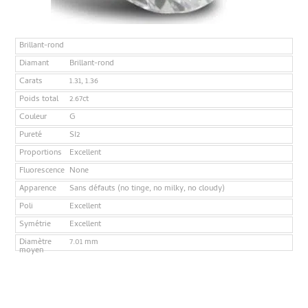
Brillant-rond
Diamant
Brillant-rond
Carats
1.31, 1.36
Poids total
2.67ct
Couleur
G
Pureté
SI2
Proportions
Excellent
Fluorescence
None
Apparence
Sans défauts (no tinge, no milky, no cloudy)
Poli
Excellent
Symétrie
Excellent
Diamètre
7.01 mm
moyen