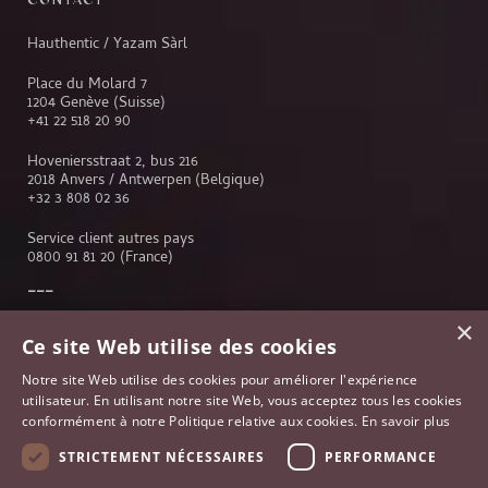
Hauthentic / Yazam Sàrl
Place du Molard 7
1204 Genève (Suisse)
+41 22 518 20 90
Hoveniersstraat 2, bus 216
2018 Anvers / Antwerpen (Belgique)
+32 3 808 02 36
Service client autres pays
0800 91 81 20
(France)
×
Service client
Ce site Web utilise des cookies
Genève
Notre site Web utilise des cookies pour améliorer l'expérience
Lausanne
utilisateur. En utilisant notre site Web, vous acceptez tous les cookies
Anvers
conformément à notre Politique relative aux cookies.
En savoir plus
Bruxelles
Paris
STRICTEMENT NÉCESSAIRES
PERFORMANCE
Johannesburg