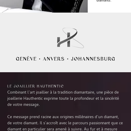
diamants.
GENÈVE
•
ANVERS
•
JOHANNESBURG
LE JOAILLIER HAUTHENTIC
Combinant l’art joaillier à la tradition diamantaire, une pièce de
joaillerie Hauthentic exprime toute la profondeur et la sincérité
de votre message.
Ce message prend racine aux origines millénaires d’un diamant,
de votre diamant. Il s’accroît avec le parcours passionnant que ce
diamant en particulier sera amené à suivre. Au fur et à mesure