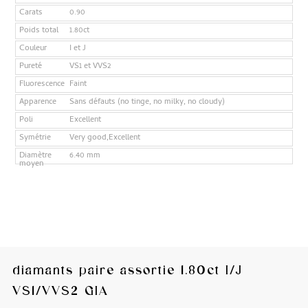
Carats
0.90
Poids total
1.80ct
Couleur
I et J
Pureté
VS1 et VVS2
Fluorescence
Faint
Apparence
Sans défauts (no tinge, no milky, no cloudy)
Poli
Excellent
Symétrie
Very good,Excellent
Diamètre
6.40 mm
moyen
diamants paire assortie 1.80ct I/J
VS1/VVS2 GIA