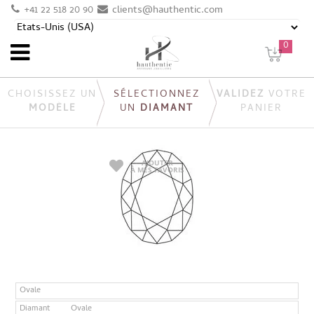
+41 22 518 20 90
clients@hauthentic.com
0
CHOISISSEZ UN
SÉLECTIONNEZ
VALIDEZ
VOTRE
MODÈLE
UN
DIAMANT
PANIER
AJOUTER
À MES FAVORIS
Ovale
Diamant
Ovale