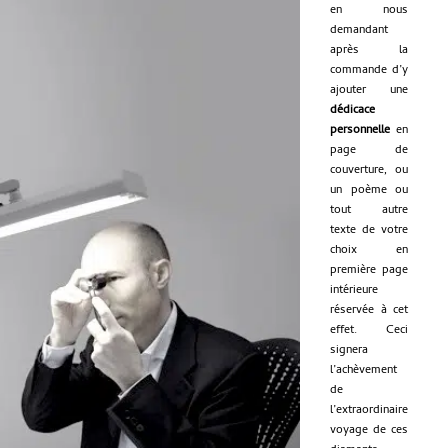
en nous
demandant
après la
commande d’y
ajouter une
dédicace
personnelle
en
page de
couverture, ou
un poème ou
tout autre
texte de votre
choix en
première page
intérieure
réservée à cet
effet. Ceci
signera
l’achèvement
de
l’extraordinaire
voyage de ces