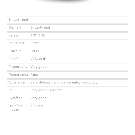
Brillant-rond
Diamant
Brillant-rond
Carats
0.77, 0.80
Poids total
1.57ct
Couleur
I et H
Pureté
VVS2 et IF
Proportions
Very good
Fluorescence
Faint
Apparence
Sans défauts (no tinge, no milky, no cloudy)
Poli
Very good,Excellent
Symétrie
Very good
Diamètre
5.79 mm
moyen