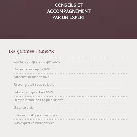
CONSEILS ET
ACCOMPAGNEMENT
PAR UN EXPERT
Les garanties Hauthentic
Diamant éthique et responsable
Diamantaires depuis 1860
Artisanat joaillier de luxe
Retour gratuit sous 30 jours
Satisfaction garantie à 100%
Remise à taille des bagues offerte
Garantie à vie
Livraison gratuite et sécurisée
Nos experts à votre service