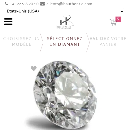
+41 22 518 20 90
clients@hauthentic.com
0
CHOISISSEZ UN
SÉLECTIONNEZ
VALIDEZ
VOTRE
MODÈLE
UN
DIAMANT
PANIER
AJOUTER
À MES FAVORIS