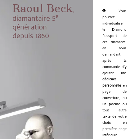
Raoul Beck
,
Vous
e
diamantaire 5
pourrez
individualiser
génération
le Diamond
depuis 1860
Passport de
ces diamants,
en nous
demandant
après la
commande d’y
ajouter une
dédicace
personnelle
en
page de
couverture, ou
un poème ou
tout autre
texte de votre
choix en
première page
intérieure