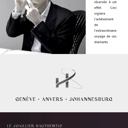
réservée à cet
effet. Ceci
signera
l’achèvement
de
l’extraordinaire
voyage de ces
diamants.
GENÈVE
•
ANVERS
•
JOHANNESBURG
LE JOAILLIER HAUTHENTIC