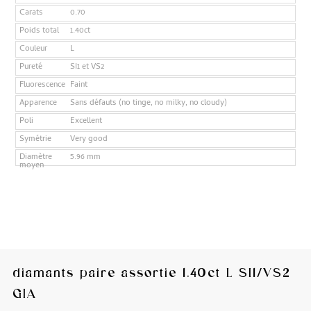
Carats
0.70
Poids total
1.40ct
Couleur
L
Pureté
SI1 et VS2
Fluorescence
Faint
Apparence
Sans défauts (no tinge, no milky, no cloudy)
Poli
Excellent
Symétrie
Very good
Diamètre
5.96 mm
moyen
diamants paire assortie 1.40ct L SI1/VS2
GIA