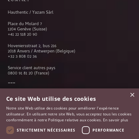
Hauthentic / Yazam Sàrl
Place du Molard 7
1204 Genève (Suisse)
+41 22 518 20 90
Hoveniersstraat 2, bus 216
2018 Anvers / Antwerpen (Belgique)
+32 3 808 02 36
Service client autres pays
0800 91 81 20
(France)
×
Service client
Ce site Web utilise des cookies
Genève
Notre site Web utilise des cookies pour améliorer l'expérience
Lausanne
utilisateur. En utilisant notre site Web, vous acceptez tous les cookies
Anvers
conformément à notre Politique relative aux cookies.
En savoir plus
Bruxelles
Paris
STRICTEMENT NÉCESSAIRES
PERFORMANCE
Johannesburg