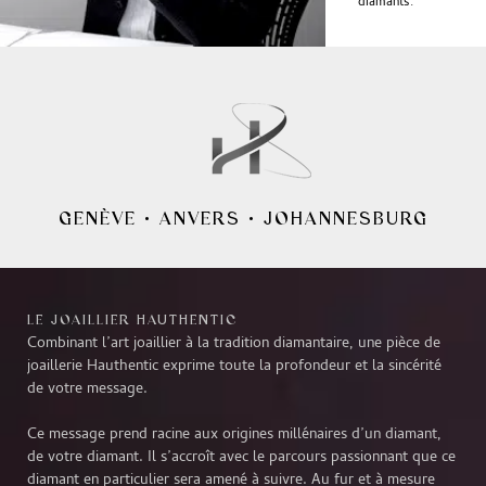
diamants.
GENÈVE
•
ANVERS
•
JOHANNESBURG
LE JOAILLIER HAUTHENTIC
Combinant l’art joaillier à la tradition diamantaire, une pièce de
joaillerie Hauthentic exprime toute la profondeur et la sincérité
de votre message.
Ce message prend racine aux origines millénaires d’un diamant,
de votre diamant. Il s’accroît avec le parcours passionnant que ce
diamant en particulier sera amené à suivre. Au fur et à mesure