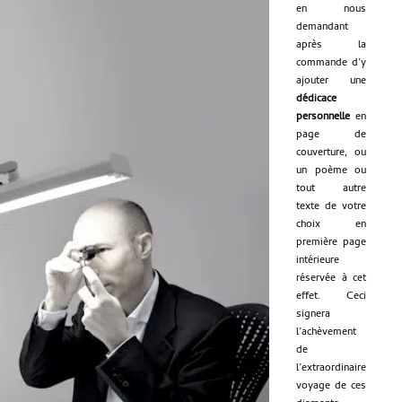
en nous
demandant
après la
commande d’y
ajouter une
dédicace
personnelle
en
page de
couverture, ou
un poème ou
tout autre
texte de votre
choix en
première page
intérieure
réservée à cet
effet. Ceci
signera
l’achèvement
de
l’extraordinaire
voyage de ces