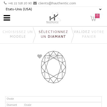
+41 22 518 20 90
clients@hauthentic.com
0
CHOISISSEZ UN
SÉLECTIONNEZ
VALIDEZ
VOTRE
MODÈLE
UN
DIAMANT
PANIER
AJOUTER
À MES FAVORIS
Ovale
Diamant
Ovale