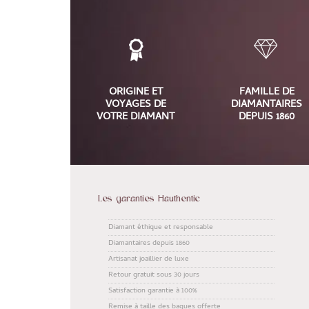
ORIGINE ET
FAMILLE DE
VOYAGES DE
DIAMANTAIRES
VOTRE DIAMANT
DEPUIS 1860
Les garanties Hauthentic
Diamant éthique et responsable
Diamantaires depuis 1860
Artisanat joaillier de luxe
Retour gratuit sous 30 jours
Satisfaction garantie à 100%
Remise à taille des bagues offerte