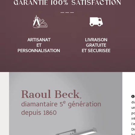
GARANTIE 100% SATISFACTION
___
ARTISANAT
LIVRAISON
ET
GRATUITE
PERSONNALISATION
ET SÉCURISÉE
Raoul Beck
,
e
diamantaire 5
génération
di
u
depuis 1860
po
in
l’
Di