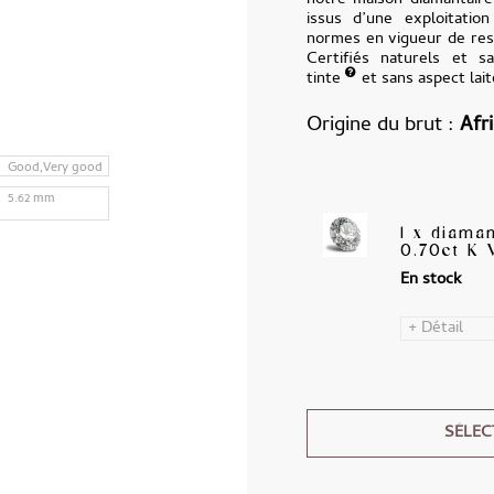
notre maison diamantair
issus d’une exploitatio
normes en vigueur de resp
Certifiés naturels et sa
tinte
et sans aspect lai
Origine du brut
Afr
Good,Very good
5.62 mm
1 x diama
0.70ct K 
En stock
+ Détail
SÉLEC