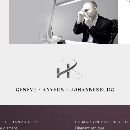
bi
GENÈVE
•
ANVERS
•
JOHANNESBURG
 DE FIANÇAILLES
LA MAISON HAUTHENTIC
re diamant
Diamant éthique