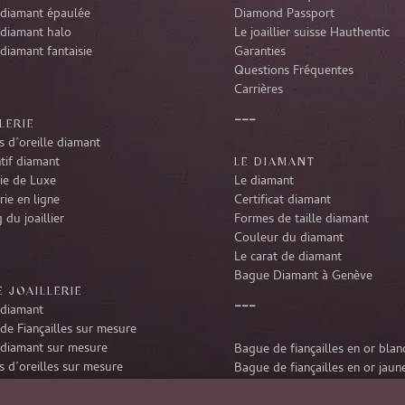
diamant épaulée
Diamond Passport
diamant halo
Le joaillier suisse Hauthentic
diamant fantaisie
Garanties
Questions Fréquentes
Carrières
LERIE
 d’oreille diamant
tif diamant
LE DIAMANT
rie de Luxe
Le diamant
rie en ligne
Certificat diamant
 du joaillier
Formes de taille diamant
Couleur du diamant
Le carat de diamant
Bague Diamant à Genève
 JOAILLERIE
diamant
de Fiançailles sur mesure
diamant sur mesure
Bague de fiançailles en or blan
 d’oreilles sur mesure
Bague de fiançailles en or jaun
tif diamant sur mesure
Bague de fiançailles en platine