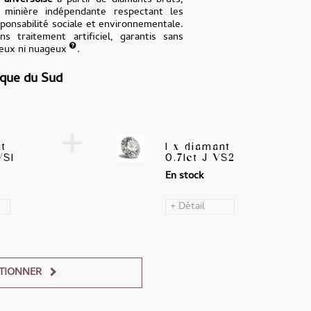
e
anversoise
à partir de diamants bruts,
n minière indépendante respectant les
onsabilité sociale et environnementale.
ns traitement artificiel, garantis sans
teux ni nuageux
.
ique du Sud
+
nt
1 x diamant
VS1
0.71ct J VS2
En stock
+ Détail
TIONNER