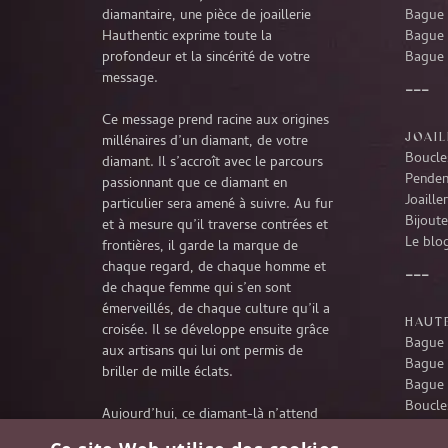
diamantaire, une pièce de joaillerie
Bague 
Hauthentic exprime toute la
Bague 
profondeur et la sincérité de votre
Bague 
message.
Ce message prend racine aux origines
JOAIL
millénaires d’un diamant, de votre
Boucles
diamant. Il s’accroît avec le parcours
Penden
passionnant que ce diamant en
Joaille
particulier sera amené à suivre. Au fur
Bijoute
et à mesure qu’il traverse contrées et
Le blog
frontières, il garde la marque de
chaque regard, de chaque homme et
de chaque femme qui s’en sont
émerveillés, de chaque culture qu’il a
HAUTE
croisée. Il se développe ensuite grâce
Bague 
aux artisans qui lui ont permis de
Bague 
briller de mille éclats.
Bague 
Boucles
Aujourd’hui, ce diamant-là n’attend
Penden
rien d’autre que de poursuivre son