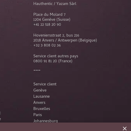
Hauthentic / Yazam Sàrl
Place du Molard 7
1204 Genève (Suisse)
+41 22 518 20 90
Hoveniersstraat 2, bus 216
2018 Anvers / Antwerpen (Belgique)
+32 3 808 02 36
Service client autres pays
0800 91 81 20
(France)
Service client
Genève
Lausanne
Anvers
Bruxelles
c
Paris
e
Johannesburg
×
France