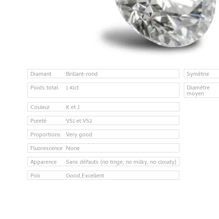
Diamant
Brillant-rond
Symétrie
Poids total
1.41ct
Diamètre
moyen
Couleur
K et J
Pureté
VS1 et VS2
Proportions
Very good
Fluorescence
None
Apparence
Sans défauts (no tinge, no milky, no cloudy)
Poli
Good,Excellent