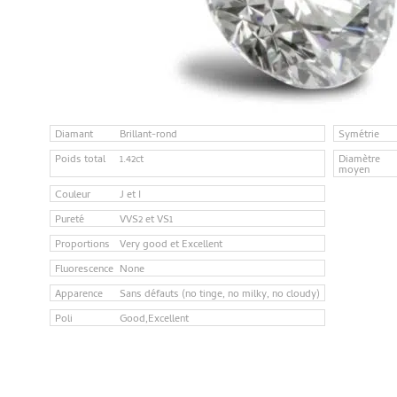
Diamant
Brillant-rond
Symétrie
Poids total
1.42ct
Diamètre
moyen
Couleur
J et I
Pureté
VVS2 et VS1
Proportions
Very good et Excellent
Fluorescence
None
Apparence
Sans défauts (no tinge, no milky, no cloudy)
Poli
Good,Excellent