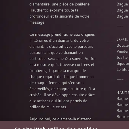
diamantaire, une pièce de joaillerie
Bague 
Hauthentic exprime toute la
Bague 
profondeur et la sincérité de votre
Bague 
message.
Ce message prend racine aux origines
JOAIL
millénaires d’un diamant, de votre
Boucles
diamant. Il s’accroît avec le parcours
Penden
passionnant que ce diamant en
Joaille
particulier sera amené à suivre. Au fur
Bijoute
et à mesure qu’il traverse contrées et
Le blog
frontières, il garde la marque de
chaque regard, de chaque homme et
de chaque femme qui s’en sont
émerveillés, de chaque culture qu’il a
HAUTE
croisée. Il se développe ensuite grâce
Bague 
aux artisans qui lui ont permis de
Bague 
briller de mille éclats.
Bague 
Boucles
Aujourd’hui, ce diamant-là n’attend
Penden
rien d’autre que de poursuivre son