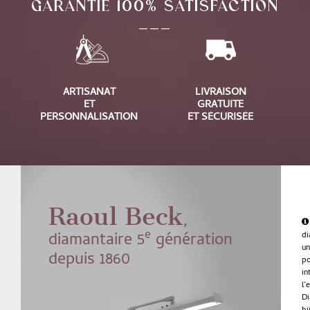
GARANTIE 100% SATISFACTION
___
ARTISANAT
LIVRAISON
ET
GRATUITE
PERSONNALISATION
ET SÉCURISÉE
Raoul Beck
,
e
diamantaire 5
génération
di
u
depuis 1860
po
in
l’
Di