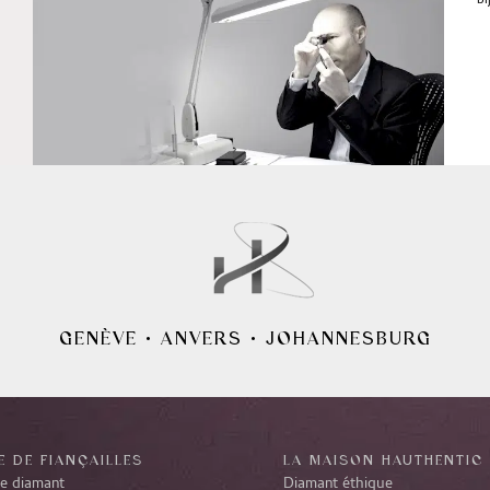
bi
GENÈVE
•
ANVERS
•
JOHANNESBURG
 DE FIANÇAILLES
LA MAISON HAUTHENTIC
re diamant
Diamant éthique