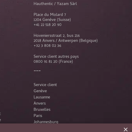
Hauthentic / Yazam Sàrl
Place du Molard 7
1204 Genève (Suisse)
+41 22 518 20 90
Hoveniersstraat 2, bus 216
2018 Anvers / Antwerpen (Belgique)
+32 3 808 02 36
Service client autres pays
0800 91 81 20
(France)
Service client
Genève
Lausanne
Anvers
Bruxelles
c
Paris
e
Johannesburg
×
France