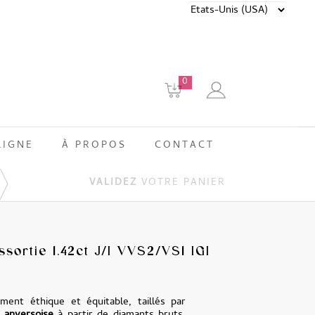
0
LIGNE
À PROPOS
CONTACT
VALIDEZ
VOTRE PANIER
sortie 1.42ct J/I VVS2/VS1 IGI
ment éthique et équitable, taillés par