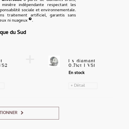
e
anversoise
à partir de diamants bruts,
n minière indépendante respectant les
onsabilité sociale et environnementale.
ns traitement artificiel, garantis sans
teux ni nuageux
.
ique du Sud
+
nt
1 x diamant
VVS2
0.71ct I VS1
En stock
+ Détail
TIONNER