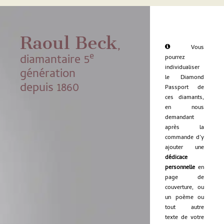
Raoul Beck
,
Vous
e
diamantaire 5
pourrez
individualiser
génération
le Diamond
depuis 1860
Passport de
ces diamants,
en nous
demandant
après la
commande d’y
ajouter une
dédicace
personnelle
en
page de
couverture, ou
un poème ou
tout autre
texte de votre