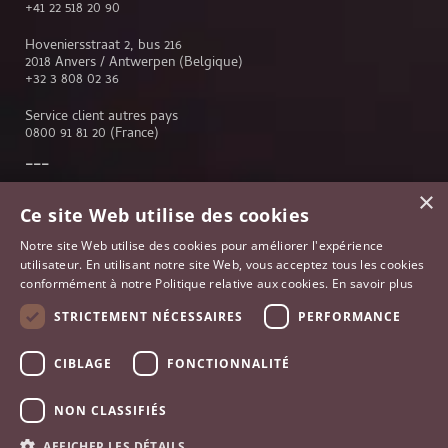
+41 22 518 20 90
Hoveniersstraat 2, bus 216
2018 Anvers / Antwerpen (Belgique)
+32 3 808 02 36
Service client autres pays
0800 91 81 20
(France)
×
Service client
Ce site Web utilise des cookies
Genève
Notre site Web utilise des cookies pour améliorer l'expérience
Lausanne
utilisateur. En utilisant notre site Web, vous acceptez tous les cookies
Anvers
conformément à notre Politique relative aux cookies.
En savoir plus
Bruxelles
Paris
STRICTEMENT NÉCESSAIRES
PERFORMANCE
Johannesburg
France
CIBLAGE
FONCTIONNALITÉ
NON CLASSIFIÉS
AFFICHER LES DÉTAILS