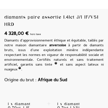
diamants paire assortie 1.41ct J/I IF/VS1
HRD
4 328,00
€
hors taxe
Diamants d’approvisionnement éthique et équitable, taillés par
notre maison diamantaire
anversoise
à partir de diamants
bruts, issus d’une exploitation minière indépendante
respectant les normes en vigueur de responsabilité sociale et
environnementale. Certifiés naturels et sans traitement
artificiel, garantis sans tinte
et sans aspect laiteux ni
nuageux
.
Origine du brut
Afrique du Sud
+
1 x diamant
1 x diamant
0.70ct J IF
0.71ct I VS1