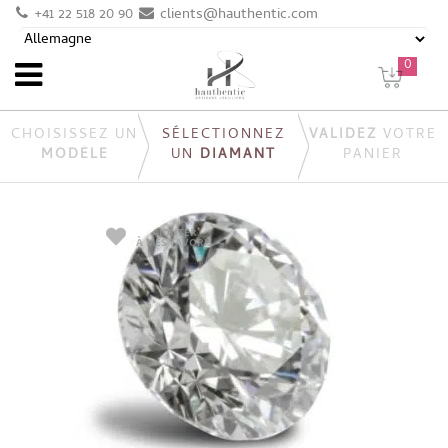
+41 22 518 20 90
clients@hauthentic.com
0
CHOISISSEZ UN
SÉLECTIONNEZ
VALIDEZ
VOTRE
MODÈLE
UN
DIAMANT
PANIER
AJOUTER
À MES FAVORIS