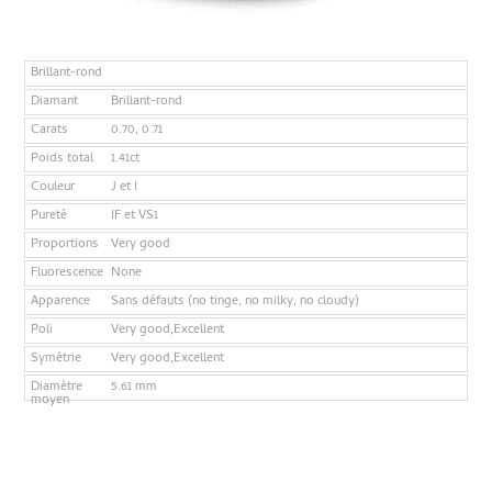
Brillant-rond
Diamant
Brillant-rond
Carats
0.70, 0.71
Poids total
1.41ct
Couleur
J et I
Pureté
IF et VS1
Proportions
Very good
Fluorescence
None
Apparence
Sans défauts (no tinge, no milky, no cloudy)
Poli
Very good,Excellent
Symétrie
Very good,Excellent
Diamètre
5.61 mm
moyen