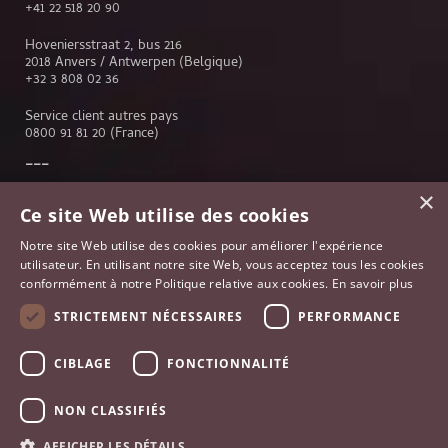
+41 22 518 20 90
Hoveniersstraat 2, bus 216
2018 Anvers / Antwerpen (Belgique)
+32 3 808 02 36
Service client autres pays
0800 91 81 20
(France)
×
Service client
Ce site Web utilise des cookies
Genève
Notre site Web utilise des cookies pour améliorer l'expérience
Lausanne
utilisateur. En utilisant notre site Web, vous acceptez tous les cookies
Anvers
conformément à notre Politique relative aux cookies.
En savoir plus
Bruxelles
Paris
STRICTEMENT NÉCESSAIRES
PERFORMANCE
Johannesburg
France
CIBLAGE
FONCTIONNALITÉ
NON CLASSIFIÉS
AFFICHER LES DÉTAILS