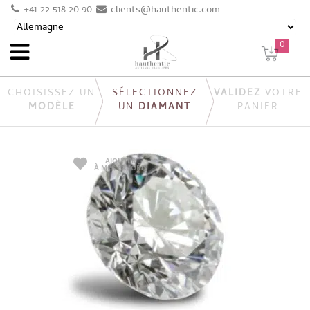
+41 22 518 20 90
clients@hauthentic.com
0
CHOISISSEZ UN
SÉLECTIONNEZ
VALIDEZ
VOTRE
MODÈLE
UN
DIAMANT
PANIER
AJOUTER
À MES FAVORIS