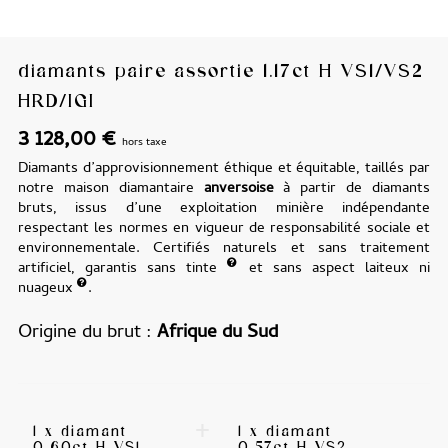
diamants paire assortie 1.17ct H VS1/VS2
HRD/IGI
3 128,00
€
hors taxe
Diamants d’approvisionnement éthique et équitable, taillés par
notre maison diamantaire
anversoise
à partir de diamants
bruts, issus d’une exploitation minière indépendante
respectant les normes en vigueur de responsabilité sociale et
environnementale. Certifiés naturels et sans traitement
artificiel, garantis sans tinte
et sans aspect laiteux ni
nuageux
.
Origine du brut
Afrique du Sud
+
1 x diamant
1 x diamant
0.60ct H VS1
0.57ct H VS2