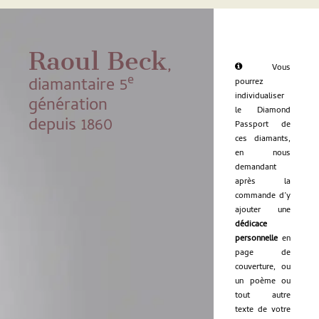
Raoul Beck
,
Vous
e
diamantaire 5
pourrez
individualiser
génération
le Diamond
depuis 1860
Passport de
ces diamants,
en nous
demandant
après la
commande d’y
ajouter une
dédicace
personnelle
en
page de
couverture, ou
un poème ou
tout autre
texte de votre