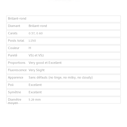
Brillant-rond
Diamant
Brillant-rond
Carats
0.57, 0.60
Poids total
1.17ct
Couleur
H
Pureté
VS1 et VS2
Proportions
Very good et Excellent
Fluorescence
Very Slight
Apparence
Sans défauts (no tinge, no milky, no cloudy)
Poli
Excellent
Symétrie
Excellent
Diamètre
5.29 mm
moyen