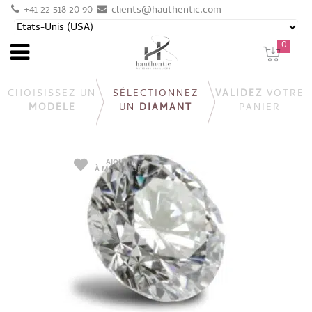
+41 22 518 20 90
clients@hauthentic.com
0
CHOISISSEZ UN
SÉLECTIONNEZ
VALIDEZ
VOTRE
MODÈLE
UN
DIAMANT
PANIER
AJOUTER
À MES FAVORIS