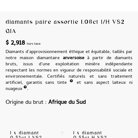
diamants paire assortie 1.08ct I/H VS2
GIA
$
2,918
hors taxe
Diamants d’approvisionnement éthique et équitable, taillés par
notre maison diamantaire
anversoise
à partir de diamants
bruts, issus d’une exploitation minière indépendante
respectant les normes en vigueur de responsabilité sociale et
environnementale. Certifiés naturels et sans traitement
artificiel, garantis sans tinte
et sans aspect laiteux ni
nuageux
.
Origine du brut
Afrique du Sud
+
1 x diamant
1 x diamant
0.53ct I VS2
0.55ct H VS2