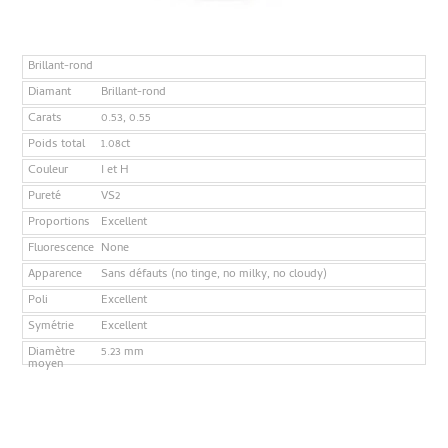
Brillant-rond
Diamant
Brillant-rond
Carats
0.53, 0.55
Poids total
1.08ct
Couleur
I et H
Pureté
VS2
Proportions
Excellent
Fluorescence
None
Apparence
Sans défauts (no tinge, no milky, no cloudy)
Poli
Excellent
Symétrie
Excellent
Diamètre
5.23 mm
moyen