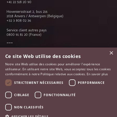
+41 22 518 20 90
Hoveniersstraat 2, bus 216
2018 Anvers / Antwerpen (Belgique)
+32 3 808 02 36
Service client autres pays
0800 91 81 20
(France)
×
Service client
Ce site Web utilise des cookies
Genève
Notre site Web utilise des cookies pour améliorer l'expérience
Lausanne
utilisateur. En utilisant notre site Web, vous acceptez tous les cookies
Anvers
conformément à notre Politique relative aux cookies.
En savoir plus
Bruxelles
Paris
STRICTEMENT NÉCESSAIRES
PERFORMANCE
Johannesburg
France
CIBLAGE
FONCTIONNALITÉ
NON CLASSIFIÉS
AFFICHER LES DÉTAILS