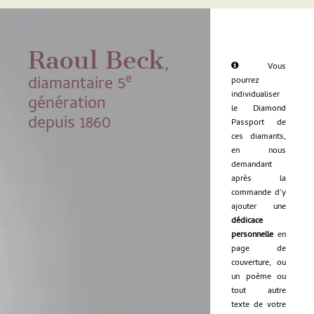
Raoul Beck
,
Vous
e
diamantaire 5
pourrez
individualiser
génération
le Diamond
depuis 1860
Passport de
ces diamants,
en nous
demandant
après la
commande d’y
ajouter une
dédicace
personnelle
en
page de
couverture, ou
un poème ou
tout autre
texte de votre