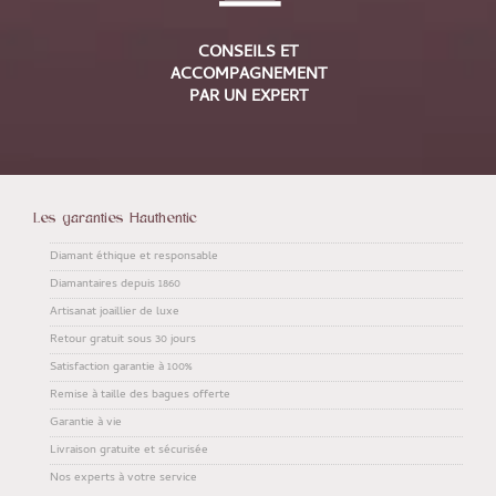
CONSEILS ET
ACCOMPAGNEMENT
PAR UN EXPERT
Les garanties Hauthentic
Diamant éthique et responsable
Diamantaires depuis 1860
Artisanat joaillier de luxe
Retour gratuit sous 30 jours
Satisfaction garantie à 100%
Remise à taille des bagues offerte
Garantie à vie
Livraison gratuite et sécurisée
Nos experts à votre service