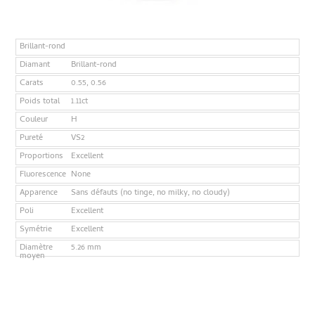
Brillant-rond
Diamant
Brillant-rond
Carats
0.55, 0.56
Poids total
1.11ct
Couleur
H
Pureté
VS2
Proportions
Excellent
Fluorescence
None
Apparence
Sans défauts (no tinge, no milky, no cloudy)
Poli
Excellent
Symétrie
Excellent
Diamètre
5.26 mm
moyen