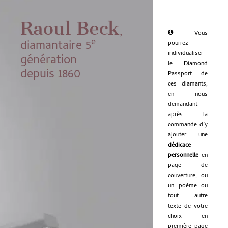
Raoul Beck
,
Vous
e
diamantaire 5
pourrez
individualiser
génération
le Diamond
depuis 1860
Passport de
ces diamants,
en nous
demandant
après la
commande d’y
ajouter une
dédicace
personnelle
en
page de
couverture, ou
un poème ou
tout autre
texte de votre
choix en
première page