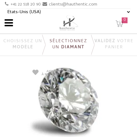
+41 22 518 20 90
clients@hauthentic.com
0
CHOISISSEZ UN
SÉLECTIONNEZ
VALIDEZ
VOTRE
MODÈLE
UN
DIAMANT
PANIER
AJOUTER
À MES FAVORIS