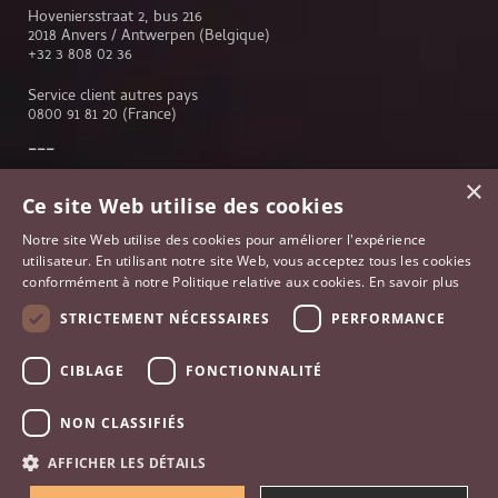
Hoveniersstraat 2, bus 216
2018 Anvers / Antwerpen (Belgique)
+32 3 808 02 36
Service client autres pays
0800 91 81 20
(France)
×
Service client
Ce site Web utilise des cookies
Genève
Notre site Web utilise des cookies pour améliorer l'expérience
Lausanne
utilisateur. En utilisant notre site Web, vous acceptez tous les cookies
Anvers
conformément à notre Politique relative aux cookies.
En savoir plus
Bruxelles
Paris
STRICTEMENT NÉCESSAIRES
PERFORMANCE
Johannesburg
France
CIBLAGE
FONCTIONNALITÉ
NON CLASSIFIÉS
AFFICHER LES DÉTAILS
© HAUTHENTIC 2013-2026
CONDITIONS GÉNÉRALES
MENTIONS LÉGALES