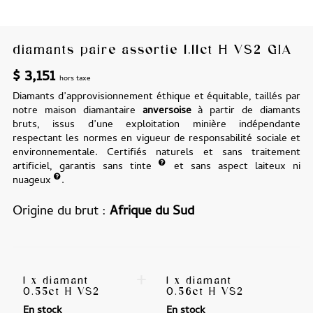
diamants paire assortie 1.11ct H VS2 GIA
$
3,151
hors taxe
Diamants d’approvisionnement éthique et équitable, taillés par
notre maison diamantaire
anversoise
à partir de diamants
bruts, issus d’une exploitation minière indépendante
respectant les normes en vigueur de responsabilité sociale et
environnementale. Certifiés naturels et sans traitement
artificiel, garantis sans tinte
et sans aspect laiteux ni
nuageux
.
Origine du brut
Afrique du Sud
+
1 x diamant
1 x diamant
0.55ct H VS2
0.56ct H VS2
En stock
En stock