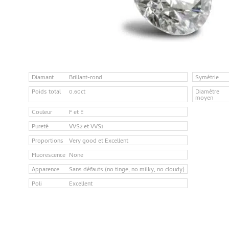
Diamant
Brillant-rond
Symétrie
Poids total
0.60ct
Diamètre
moyen
Couleur
F et E
Pureté
VVS2 et VVS1
Proportions
Very good et Excellent
Fluorescence
None
Apparence
Sans défauts (no tinge, no milky, no cloudy)
Poli
Excellent