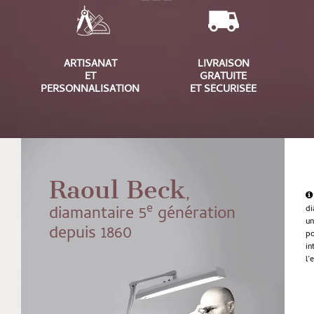
ARTISANAT
LIVRAISON
ET
GRATUITE
PERSONNALISATION
ET SÉCURISÉE
Raoul Beck
,
e
diamantaire 5
génération
di
u
depuis 1860
po
in
l’