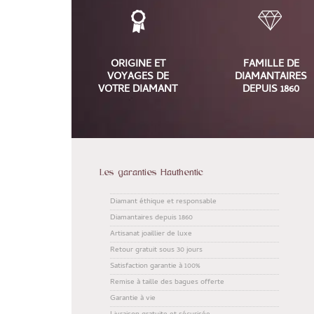
ORIGINE ET
FAMILLE DE
VOYAGES DE
DIAMANTAIRES
VOTRE DIAMANT
DEPUIS 1860
Les garanties Hauthentic
Diamant éthique et responsable
Diamantaires depuis 1860
Artisanat joaillier de luxe
Retour gratuit sous 30 jours
Satisfaction garantie à 100%
Remise à taille des bagues offerte
Garantie à vie