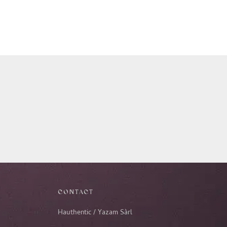
CONTACT
Hauthentic / Yazam Sàrl