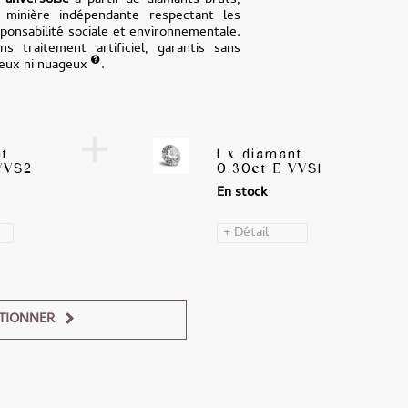
e
anversoise
à partir de diamants bruts,
n minière indépendante respectant les
onsabilité sociale et environnementale.
ns traitement artificiel, garantis sans
teux ni nuageux
.
+
nt
1 x diamant
VVS2
0.30ct E VVS1
En stock
+ Détail
TIONNER
Alternative: