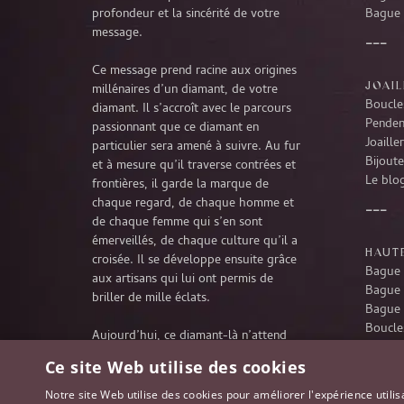
profondeur et la sincérité de votre
Bague 
message.
Ce message prend racine aux origines
JOAIL
millénaires d’un diamant, de votre
Boucles
diamant. Il s’accroît avec le parcours
Penden
passionnant que ce diamant en
Joaille
particulier sera amené à suivre. Au fur
Bijoute
et à mesure qu’il traverse contrées et
Le blog
frontières, il garde la marque de
chaque regard, de chaque homme et
de chaque femme qui s’en sont
émerveillés, de chaque culture qu’il a
HAUTE
croisée. Il se développe ensuite grâce
Bague 
aux artisans qui lui ont permis de
Bague 
briller de mille éclats.
Bague 
Boucles
Aujourd’hui, ce diamant-là n’attend
Penden
rien d’autre que de poursuivre son
Ce site Web utilise des cookies
Collie
extraordinaire voyage à travers le
temps, pour partager désormais votre
Notre site Web utilise des cookies pour améliorer l'expérience utilis