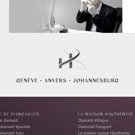
GENÈVE
•
ANVERS
•
JOHANNESBURG
 DE FIANÇAILLES
LA MAISON HAUTHENTIC
re diamant
Diamant éthique
diamant épaulée
Diamond Passport
diamant halo
Le joaillier suisse Hauthentic