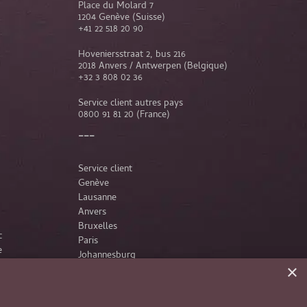
Place du Molard 7
1204 Genève (Suisse)
+41 22 518 20 90
Hoveniersstraat 2, bus 216
2018 Anvers / Antwerpen (Belgique)
+32 3 808 02 36
Service client autres pays
0800 91 81 20
(France)
Service client
Genève
Lausanne
Anvers
Bruxelles
c
Paris
e
Johannesburg
×
France