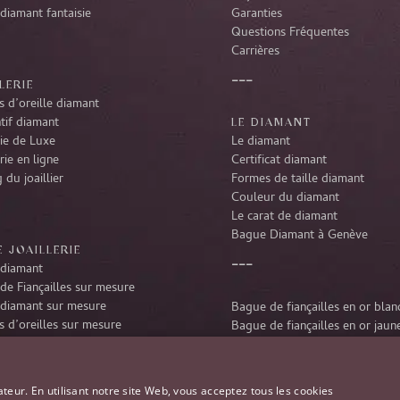
diamant fantaisie
Garanties
Questions Fréquentes
Carrières
LERIE
 d’oreille diamant
tif diamant
LE DIAMANT
rie de Luxe
Le diamant
rie en ligne
Certificat diamant
 du joaillier
Formes de taille diamant
Couleur du diamant
Le carat de diamant
Bague Diamant à Genève
 JOAILLERIE
diamant
de Fiançailles sur mesure
diamant sur mesure
Bague de fiançailles en or blan
 d’oreilles sur mesure
Bague de fiançailles en or jaun
tif diamant sur mesure
Bague de fiançailles en platine
r diamant sur mesure
Bague de fiançailles en or rose
ateur. En utilisant notre site Web, vous acceptez tous les cookies