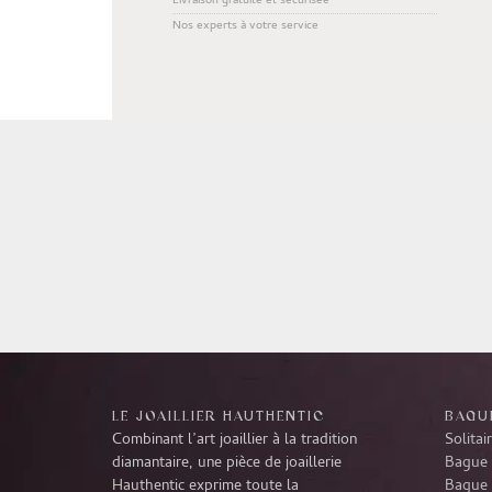
Livraison gratuite et sécurisée
Nos experts à votre service
LE JOAILLIER HAUTHENTIC
BAGUE
Combinant l’art joaillier à la tradition
Solitai
diamantaire, une pièce de joaillerie
Bague 
Hauthentic exprime toute la
Bague 