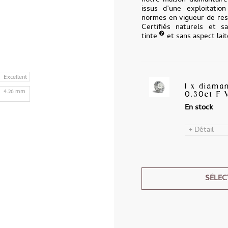
notre maison diamantair
issus d’une exploitatio
normes en vigueur de resp
Certifiés naturels et sa
tinte
et sans aspect lai
Excellent
1 x diama
4.26 mm
0.30ct F 
En stock
+ Détail
SÉLEC