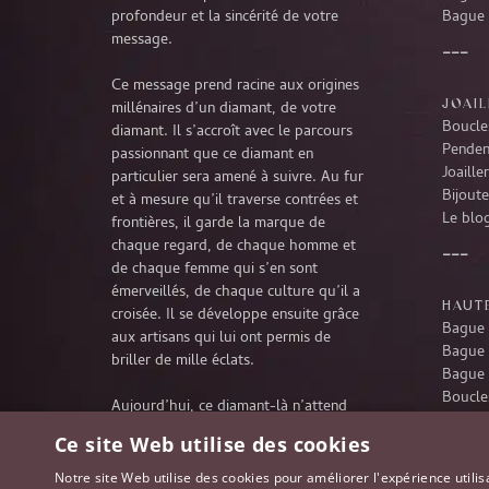
profondeur et la sincérité de votre
Bague 
message.
Ce message prend racine aux origines
JOAIL
millénaires d’un diamant, de votre
Boucles
diamant. Il s’accroît avec le parcours
Penden
passionnant que ce diamant en
Joaille
particulier sera amené à suivre. Au fur
Bijoute
et à mesure qu’il traverse contrées et
Le blog
frontières, il garde la marque de
chaque regard, de chaque homme et
de chaque femme qui s’en sont
émerveillés, de chaque culture qu’il a
HAUTE
croisée. Il se développe ensuite grâce
Bague 
aux artisans qui lui ont permis de
Bague 
briller de mille éclats.
Bague 
Boucles
Aujourd’hui, ce diamant-là n’attend
Penden
rien d’autre que de poursuivre son
Ce site Web utilise des cookies
Collie
extraordinaire voyage à travers le
temps, pour partager désormais votre
Notre site Web utilise des cookies pour améliorer l'expérience utilis