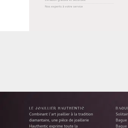
Livraison gratuite et sécurisée
Nos experts à votre service
LE JOAILLIER HAUTHENTIC
BAGUE
Combinant l’art joaillier à la tradition
Solitai
diamantaire, une pièce de joaillerie
Bague 
Hauthentic exprime toute la
Bague 