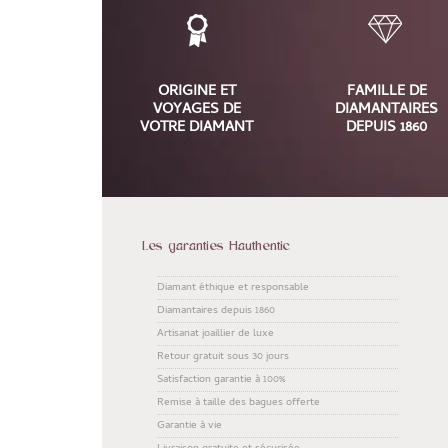
ORIGINE ET
FAMILLE DE
VOYAGES DE
DIAMANTAIRES
VOTRE DIAMANT
DEPUIS 1860
Les garanties Hauthentic
Diamant éthique et responsable
Diamantaires depuis 1860
Artisanat joaillier de luxe
Retour gratuit sous 30 jours
Satisfaction garantie à 100%
Remise à taille des bagues offerte
Garantie à vie