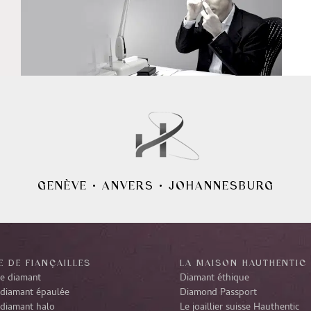
GENÈVE
•
ANVERS
•
JOHANNESBURG
 DE FIANÇAILLES
LA MAISON HAUTHENTIC
re diamant
Diamant éthique
diamant épaulée
Diamond Passport
diamant halo
Le joaillier suisse Hauthentic