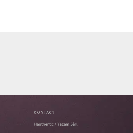
CONTACT
Hauthentic / Yazam Sàrl