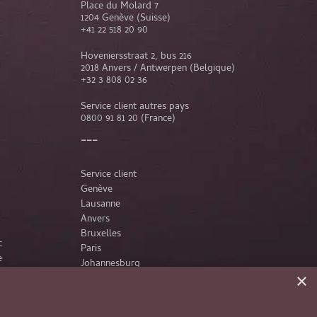
Place du Molard 7
1204 Genève (Suisse)
+41 22 518 20 90
Hoveniersstraat 2, bus 216
2018 Anvers / Antwerpen (Belgique)
+32 3 808 02 36
Service client autres pays
0800 91 81 20
(France)
Service client
Genève
Lausanne
Anvers
Bruxelles
c
Paris
e
Johannesburg
×
France