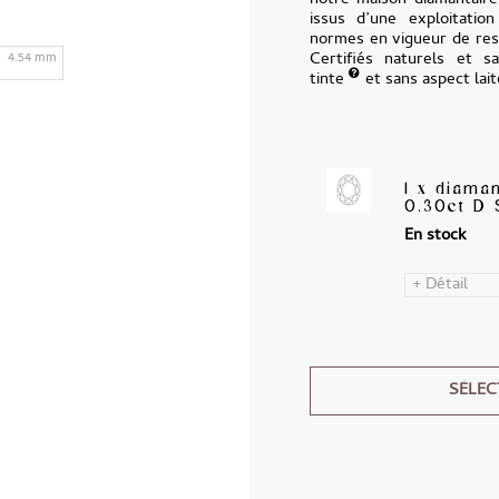
notre maison diamantair
issus d’une exploitatio
normes en vigueur de resp
Certifiés naturels et sa
4.54 mm
tinte
et sans aspect lai
1 x diama
0.30ct D S
En stock
+ Détail
SÉLEC