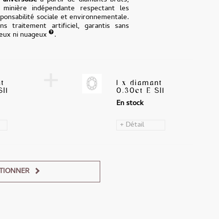
e
anversoise
à partir de diamants bruts,
n minière indépendante respectant les
onsabilité sociale et environnementale.
ns traitement artificiel, garantis sans
teux ni nuageux
.
+
nt
1 x diamant
I1
0.30ct E SI1
En stock
+ Détail
TIONNER
Alternative: