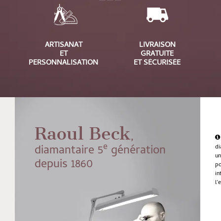
ARTISANAT
LIVRAISON
ET
GRATUITE
PERSONNALISATION
ET SÉCURISÉE
Raoul Beck
,
e
diamantaire 5
génération
di
u
depuis 1860
po
in
l’