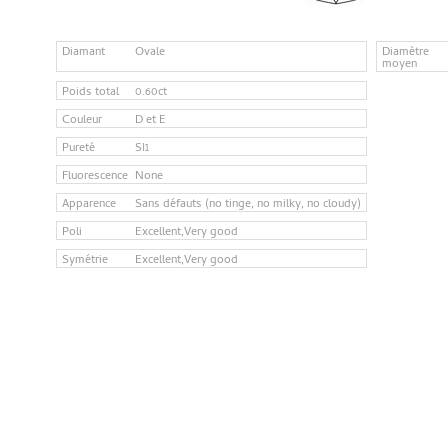
Diamant
Ovale
Diamètre
moyen
Poids total
0.60ct
Couleur
D et E
Pureté
SI1
Fluorescence
None
Apparence
Sans défauts (no tinge, no milky, no cloudy)
Poli
Excellent,Very good
Symétrie
Excellent,Very good