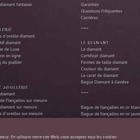
diamant fantaisie
Garanties
Questions Fréquentes
Carrières
LERIE
 d’oreille diamant
tif diamant
LE DIAMANT
rie de Luxe
Le diamant
rie en ligne
Certificat diamant
 du joaillier
Formes de taille diamant
Couleur du diamant
Le carat de diamant
Bague Diamant à Genève
 JOAILLERIE
diamant
de Fiançailles sur mesure
diamant sur mesure
Bague de fiançailles en or blan
 d’oreilles sur mesure
Bague de fiançailles en or jaun
tif diamant sur mesure
Bague de fiançailles en platine
r diamant sur mesure
Bague de fiançailles en or rose
ateur. En utilisant notre site Web, vous acceptez tous les cookies