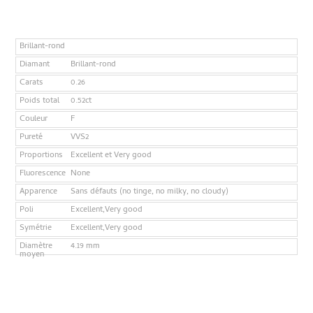
Brillant-rond
Diamant
Brillant-rond
Carats
0.26
Poids total
0.52ct
Couleur
F
Pureté
VVS2
Proportions
Excellent et Very good
Fluorescence
None
Apparence
Sans défauts (no tinge, no milky, no cloudy)
Poli
Excellent,Very good
Symétrie
Excellent,Very good
Diamètre
4.19 mm
moyen