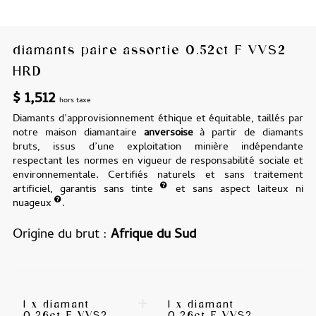
diamants paire assortie 0.52ct F VVS2
HRD
$
1,512
hors taxe
Diamants d’approvisionnement éthique et équitable, taillés par
notre maison diamantaire
anversoise
à partir de diamants
bruts, issus d’une exploitation minière indépendante
respectant les normes en vigueur de responsabilité sociale et
environnementale. Certifiés naturels et sans traitement
artificiel, garantis sans tinte
et sans aspect laiteux ni
nuageux
.
Origine du brut
Afrique du Sud
+
1 x diamant
1 x diamant
0.26ct F VVS2
0.26ct F VVS2