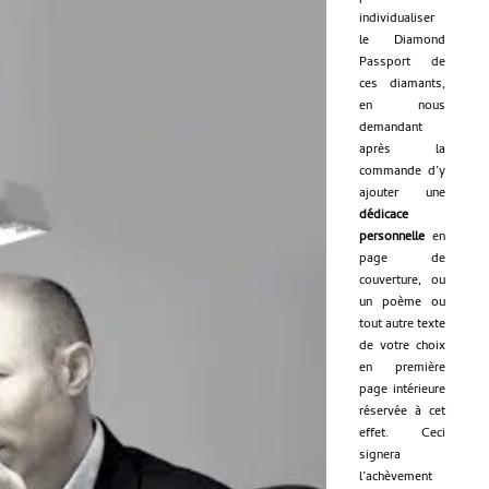
individualiser
le Diamond
Passport de
ces diamants,
en nous
demandant
après la
commande d’y
ajouter une
dédicace
personnelle
en
page de
couverture, ou
un poème ou
tout autre texte
de votre choix
en première
page intérieure
réservée à cet
effet. Ceci
signera
l’achèvement