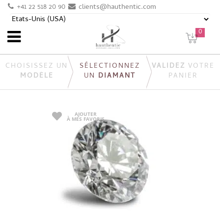
+41 22 518 20 90
clients@hauthentic.com
0
CHOISISSEZ UN
SÉLECTIONNEZ
VALIDEZ
VOTRE
MODÈLE
UN
DIAMANT
PANIER
AJOUTER
À MES FAVORIS