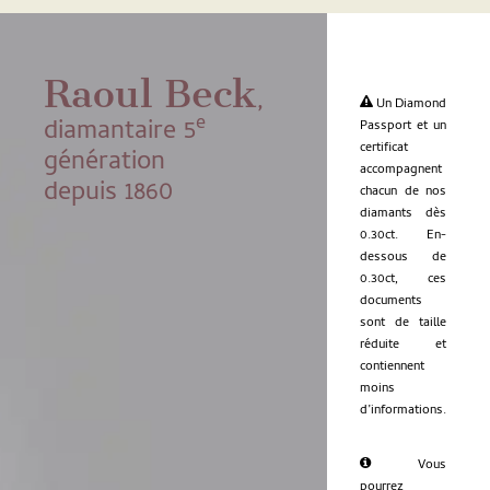
Raoul Beck
,
Un Diamond
e
diamantaire 5
Passport et un
certificat
génération
accompagnent
depuis 1860
chacun de nos
diamants dès
0.30ct. En-
dessous de
0.30ct, ces
documents
sont de taille
réduite et
contiennent
moins
d’informations.
Vous
pourrez