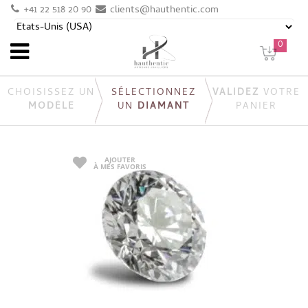
+41 22 518 20 90
clients@hauthentic.com
0
CHOISISSEZ UN
SÉLECTIONNEZ
VALIDEZ
VOTRE
MODÈLE
UN
DIAMANT
PANIER
AJOUTER
À MES FAVORIS