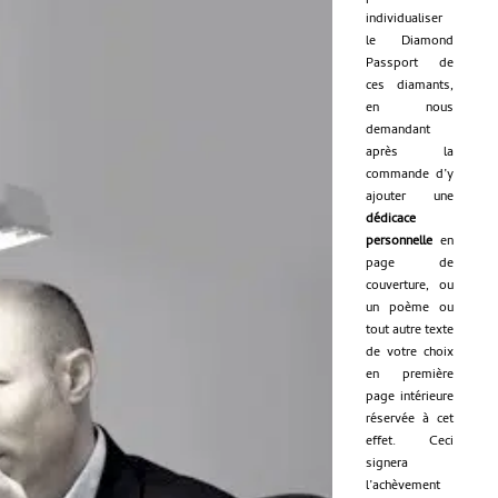
individualiser
le Diamond
Passport de
ces diamants,
en nous
demandant
après la
commande d’y
ajouter une
dédicace
personnelle
en
page de
couverture, ou
un poème ou
tout autre texte
de votre choix
en première
page intérieure
réservée à cet
effet. Ceci
signera
l’achèvement