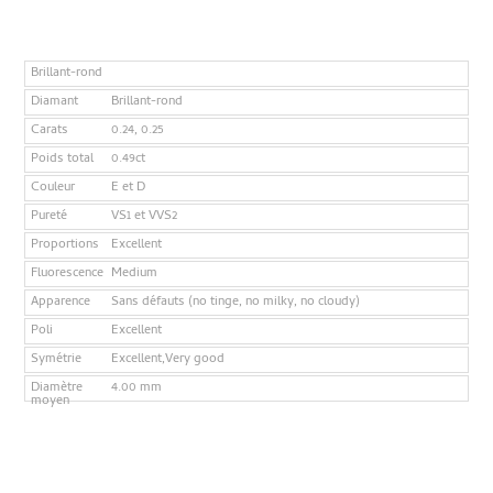
Brillant-rond
Diamant
Brillant-rond
Carats
0.24, 0.25
Poids total
0.49ct
Couleur
E et D
Pureté
VS1 et VVS2
Proportions
Excellent
Fluorescence
Medium
Apparence
Sans défauts (no tinge, no milky, no cloudy)
Poli
Excellent
Symétrie
Excellent,Very good
Diamètre
4.00 mm
moyen