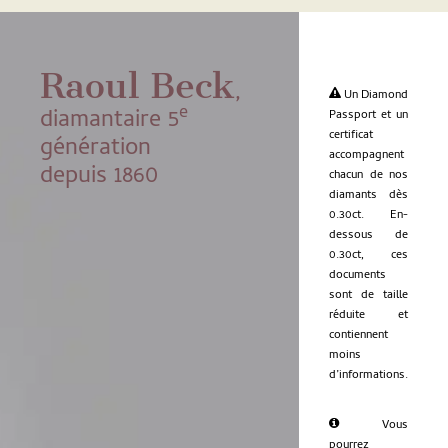
Raoul Beck
,
Un Diamond
e
diamantaire 5
Passport et un
certificat
génération
accompagnent
depuis 1860
chacun de nos
diamants dès
0.30ct. En-
dessous de
0.30ct, ces
documents
sont de taille
réduite et
contiennent
moins
d’informations.
Vous
pourrez