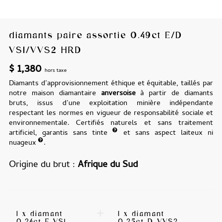
diamants paire assortie 0.49ct E/D
VS1/VVS2 HRD
$
1,380
hors taxe
Diamants d’approvisionnement éthique et équitable, taillés par
notre maison diamantaire
anversoise
à partir de diamants
bruts, issus d’une exploitation minière indépendante
respectant les normes en vigueur de responsabilité sociale et
environnementale. Certifiés naturels et sans traitement
artificiel, garantis sans tinte
et sans aspect laiteux ni
nuageux
.
Origine du brut
Afrique du Sud
+
1 x diamant
1 x diamant
0.24ct E VS1
0.25ct D VVS2