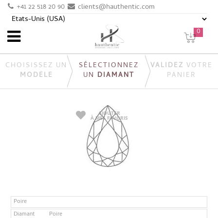
+41 22 518 20 90
clients@hauthentic.com
0
CHOISISSEZ UN
SÉLECTIONNEZ
VALIDEZ
VOTRE
MODÈLE
UN
DIAMANT
PANIER
AJOUTER
À MES FAVORIS
Poire
Diamant
Poire