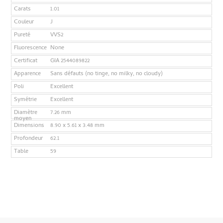
Carats
1.01
Couleur
J
Pureté
VVS2
Fluorescence
None
Certificat
GIA 2544089822
Apparence
Sans défauts (no tinge, no milky, no cloudy)
Poli
Excellent
Symétrie
Excellent
Diamètre
7.26 mm
moyen
Dimensions
8.90 x 5.61 x 3.48 mm
Profondeur
62.1
Table
59