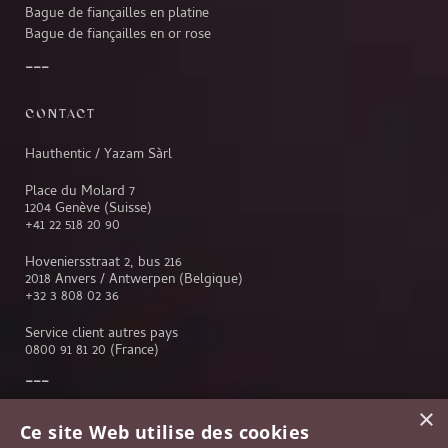
Bague de fiançailles en platine
Bague de fiançailles en or rose
CONTACT
Hauthentic / Yazam Sàrl
Place du Molard 7
1204 Genève (Suisse)
+41 22 518 20 90
Hoveniersstraat 2, bus 216
2018 Anvers / Antwerpen (Belgique)
+32 3 808 02 36
Service client autres pays
0800 91 81 20
(France)
×
Service client
Ce site Web utilise des cookies