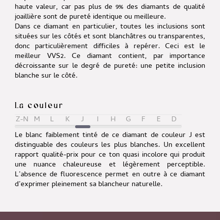
haute valeur, car pas plus de 9% des diamants de qualité
joaillière sont de pureté identique ou meilleure.
Dans ce diamant en particulier, toutes les inclusions sont
situées sur les côtés et sont blanchâtres ou transparentes,
donc particulièrement difficiles à repérer. Ceci est le
meilleur VVS2.
Ce diamant contient, par importance
décroissante sur le degré de pureté:
une petite inclusion
blanche sur le côté.
La couleur
Z-N
M
L
K
J
I
H
G
F
E
D
Le blanc faiblement tinté de ce diamant de couleur J est
distinguable des couleurs les plus blanches. Un excellent
rapport qualité-prix pour ce ton quasi incolore qui produit
une nuance chaleureuse et légèrement perceptible.
L’absence de fluorescence permet en outre à ce diamant
d’exprimer pleinement sa blancheur naturelle.