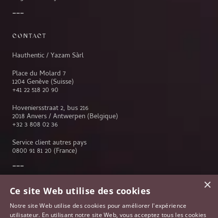
CONTACT
Hauthentic / Yazam Sàrl
Place du Molard 7
1204 Genève (Suisse)
+41 22 518 20 90
Hoveniersstraat 2, bus 216
2018 Anvers / Antwerpen (Belgique)
+32 3 808 02 36
Service client autres pays
0800 91 81 20
(France)
×
Service client
Ce site Web utilise des cookies
Genève
Notre site Web utilise des cookies pour améliorer l'expérience
Lausanne
utilisateur. En utilisant notre site Web, vous acceptez tous les cookies