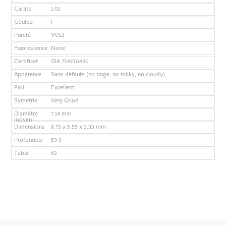
Carats
1.01
Couleur
I
Pureté
VVS2
Fluorescence
None
Certificat
GIA 7541511430
Apparence
Sans défauts (no tinge, no milky, no cloudy)
Poli
Excellent
Symétrie
Very Good
Diamètre
7.14 mm
moyen
Dimensions
8.73 x 5.55 x 3.33 mm
Profondeur
59.9
Table
63