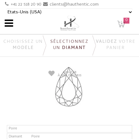
+41 22 518 20 90
clients@hauthentic.com
0
CHOISISSEZ UN
SÉLECTIONNEZ
VALIDEZ
VOTRE
MODÈLE
UN
DIAMANT
PANIER
AJOUTER
À MES FAVORIS
Poire
Diamant
Poire