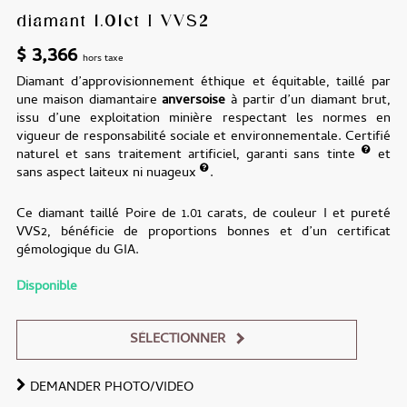
diamant 1.01ct I VVS2
$
3,366
hors taxe
Diamant d’approvisionnement éthique et équitable, taillé par
une maison diamantaire
anversoise
à partir d’un diamant brut,
issu d’une exploitation minière respectant les normes en
vigueur de responsabilité sociale et environnementale. Certifié
naturel et sans traitement artificiel, garanti sans tinte
et
sans aspect laiteux ni nuageux
.
Ce diamant taillé Poire de 1.01 carats, de couleur I et pureté
VVS2, bénéficie de proportions bonnes et d’un certificat
gémologique du GIA.
Disponible
SÉLECTIONNER
DEMANDER PHOTO/VIDEO
Alternative: