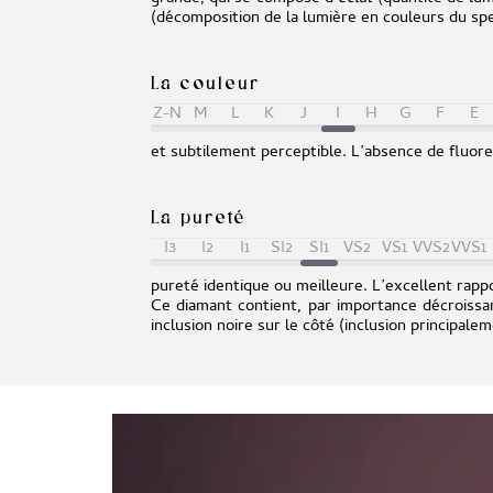
(décomposition de la lumière en couleurs du spe
La couleur
Z-N
M
L
K
J
I
H
G
F
E
et subtilement perceptible. L’absence de fluor
La pureté
I3
I2
I1
SI2
SI1
VS2
VS1
VVS2
VVS1
pureté identique ou meilleure. L’excellent rappo
Ce diamant contient, par importance décroissa
inclusion noire sur le côté (inclusion principal