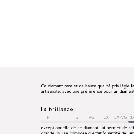
Ce diamant rare et de haute qualité privilégie l
artisanale, avec une préférence pour un diamant
La brillance
P
F
G
VG
EX
EX-VG
3
exceptionnelle de ce diamant lui permet de refl
grande, qui se compose d’
éclat
(quantité de lum