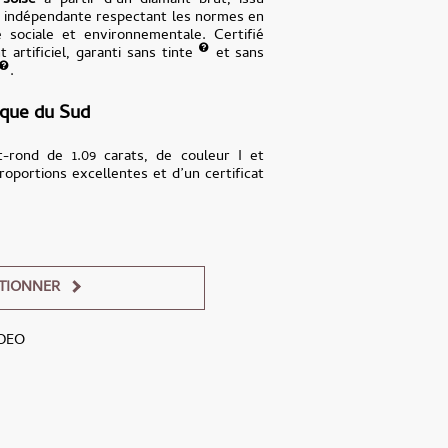
rsoise
à partir d’un diamant brut, issu
e indépendante respectant les normes en
é sociale et environnementale. Certifié
 artificiel, garanti sans tinte
et sans
.
ique du Sud
nt-rond de 1.09 carats, de couleur I et
roportions excellentes et d’un certificat
TIONNER
DEO