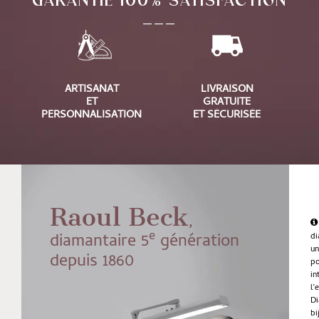
___
ARTISANAT
LIVRAISON
ET
GRATUITE
PERSONNALISATION
ET SÉCURISÉE
Raoul Beck
,
e
diamantaire 5
génération
di
u
depuis 1860
po
in
l’
Di
bi