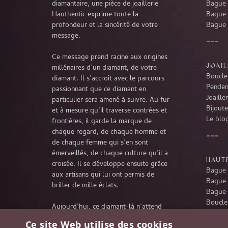
diamantaire, une pièce de joaillerie
Bague 
Hauthentic exprime toute la
Bague 
profondeur et la sincérité de votre
Bague 
message.
Ce message prend racine aux origines
JOAIL
millénaires d’un diamant, de votre
Boucles
diamant. Il s’accroît avec le parcours
Penden
passionnant que ce diamant en
Joaille
particulier sera amené à suivre. Au fur
Bijoute
et à mesure qu’il traverse contrées et
Le blog
frontières, il garde la marque de
chaque regard, de chaque homme et
de chaque femme qui s’en sont
émerveillés, de chaque culture qu’il a
HAUTE
croisée. Il se développe ensuite grâce
Bague 
aux artisans qui lui ont permis de
Bague 
briller de mille éclats.
Bague 
Boucles
Aujourd’hui, ce diamant-là n’attend
Penden
rien d’autre que de poursuivre son
Ce site Web utilise des cookies
Collie