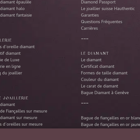
diamant épaulée
Diamond Passport
diamant halo
Le joaillier suisse Hauthentic
diamant fantaisie
Garanties
Questions Fréquentes
Carrières
LERIE
 d’oreille diamant
tif diamant
LE DIAMANT
rie de Luxe
Le diamant
rie en ligne
Certificat diamant
 du joaillier
Formes de taille diamant
Couleur du diamant
Le carat de diamant
Bague Diamant à Genève
 JOAILLERIE
diamant
de Fiançailles sur mesure
diamant sur mesure
Bague de fiançailles en or blan
 d’oreilles sur mesure
Bague de fiançailles en or jaun
tif diamant sur mesure
Bague de fiançailles en platine
r diamant sur mesure
Bague de fiançailles en or rose