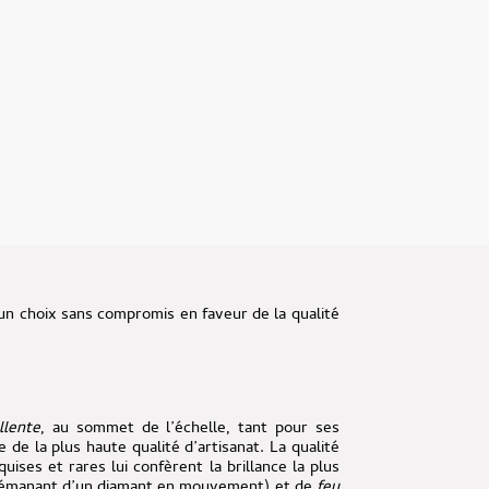
e un choix sans compromis en faveur de la qualité
llente
, au sommet de l’échelle, tant pour ses
 de la plus haute qualité d’artisanat. La qualité
ises et rares lui confèrent la brillance la plus
e émanant d’un diamant en mouvement) et de
feu