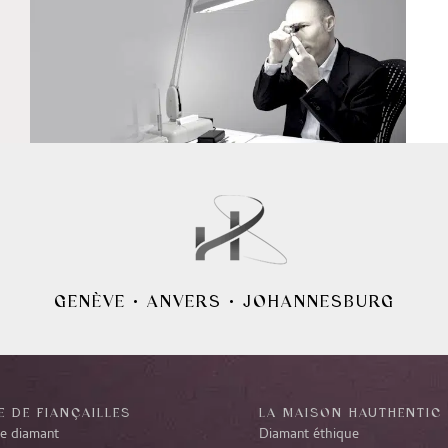
GENÈVE
•
ANVERS
•
JOHANNESBURG
 DE FIANÇAILLES
LA MAISON HAUTHENTIC
re diamant
Diamant éthique