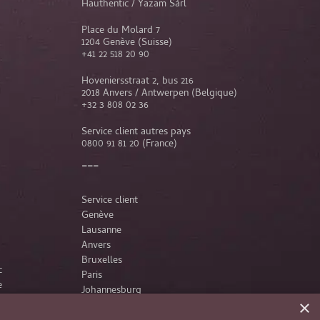
Hauthentic / Yazam Sàrl
Place du Molard 7
1204 Genève (Suisse)
+41 22 518 20 90
Hoveniersstraat 2, bus 216
2018 Anvers / Antwerpen (Belgique)
+32 3 808 02 36
Service client autres pays
0800 91 81 20
(France)
Service client
Genève
Lausanne
Anvers
Bruxelles
c
Paris
e
Johannesburg
×
France