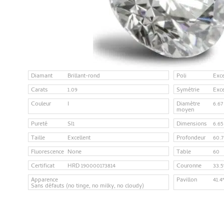
Diamant
Brillant-rond
Poli
Exce
Carats
1.09
Symétrie
Exce
Couleur
I
Diamètre
6.6
moyen
Pureté
SI1
Dimensions
6.65
Taille
Excellent
Profondeur
60.7
Fluorescence
None
Table
60
Certificat
HRD 190000173814
Couronne
33.5
Apparence
Pavillon
41.4
Sans défauts (no tinge, no milky, no cloudy)