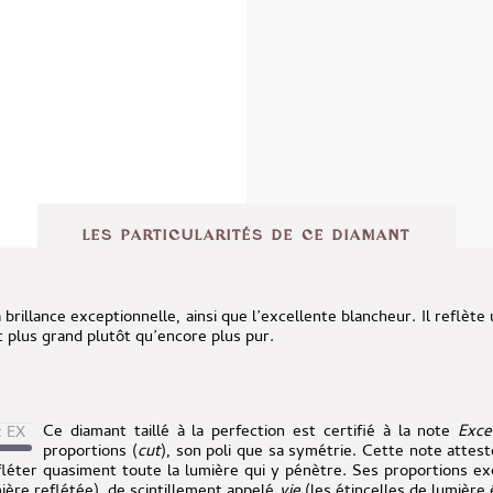
LES PARTICULARITÉS DE CE DIAMANT
a brillance exceptionnelle, ainsi que l’excellente blancheur. Il reflèt
 plus grand plutôt qu’encore plus pur.
Ce diamant taillé à la perfection est certifié à la note
Exce
x EX
proportions (
cut
), son poli que sa symétrie. Cette note atteste
éter quasiment toute la lumière qui y pénètre. Ses proportions exqu
ière reflétée), de scintillement appelé
vie
(les étincelles de lumièr