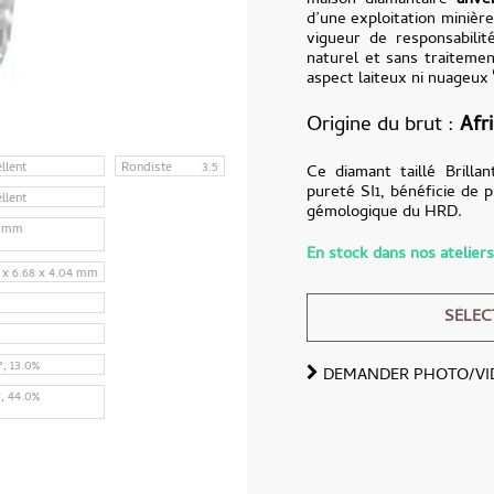
maison diamantaire
anve
d’une exploitation minièr
vigueur de responsabilit
naturel et sans traitement
aspect laiteux ni nuageux
Origine du brut
Afr
llent
Rondiste
3.5
Ce diamant taillé Brilla
pureté SI1, bénéficie de p
llent
gémologique du HRD.
7 mm
En stock dans nos ateliers
 x 6.68 x 4.04 mm
SÉLEC
°, 13.0%
DEMANDER PHOTO/VI
Alternative:
°, 44.0%