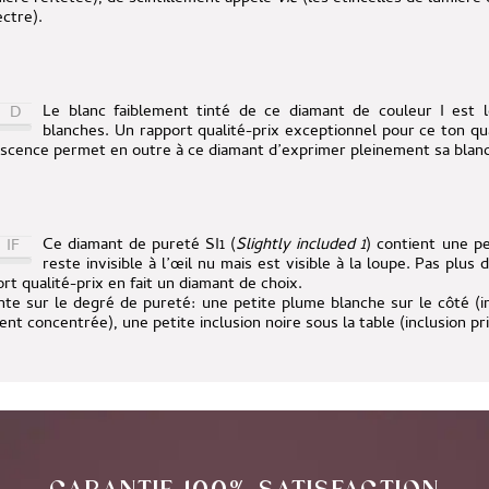
ctre).
Le blanc faiblement tinté de ce diamant de couleur I est 
D
blanches. Un rapport qualité-prix exceptionnel pour ce ton qu
escence permet en outre à ce diamant d’exprimer pleinement sa blanc
Ce diamant de pureté SI1 (
Slightly included 1
) contient une pe
IF
reste invisible à l’œil nu mais est visible à la loupe. Pas plus
rt qualité-prix en fait un diamant de choix.
nte sur le degré de pureté:
une petite plume blanche sur le côté (i
ement concentrée)
,
une petite inclusion noire sous la table (inclusion 
GARANTIE 100% SATISFACTION