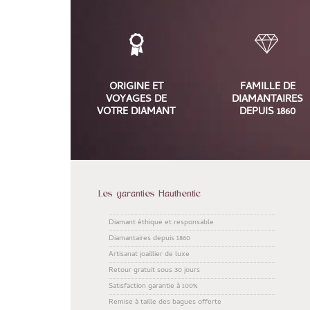
ORIGINE ET
FAMILLE DE
VOYAGES DE
DIAMANTAIRES
VOTRE DIAMANT
DEPUIS 1860
Les garanties Hauthentic
Diamant éthique et responsable
Diamantaires depuis 1860
Artisanat joaillier de luxe
Retour gratuit sous 30 jours
Satisfaction garantie à 100%
Remise à taille des bagues offerte