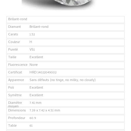
Brillant-rond
Diamant
Brillant-rond
Carats
1.52
Couleur
H
Pureté
VS1
Taille
Excellent
Fluorescence
None
Certificat
HRD 14022049002
Apparence
Sans défauts (no tinge, no milky, no cloudy)
Poli
Excellent
Symétrie
Excellent
Diamètre
7.41 mm
moyen
Dimensions
7.39 x 7.42 x 4.51 mm
Profondeur
60.9
Table
61