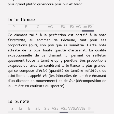
plus grand plutôt qu’encore plus pur et blanc.
La brillance
P
F
G
VG
EX
EX-VG
3x EX
Ce diamant taillé à la perfection est certifié à la note
Excellente
, au sommet de l’échelle, tant pour ses
proportions (
cut
), son poli que sa symétrie. Cette note
atteste de la plus haute qualité d’artisanat. La qualité
exceptionnelle de ce diamant lui permet de refléter
quasiment toute la lumière qui y pénètre. Ses proportions
exquises et rares lui confèrent la brillance la plus grande,
qui se compose d’
éclat
(quantité de lumière reflétée), de
scintillement appelé
vie
(les étincelles de lumière émanant
d’un diamant en mouvement) et de
feu
(décomposition de
la lumière en couleurs du spectre).
La pureté
I3
I2
I1
SI2
SI1
VS2
VS1
VVS2
VVS1
IF