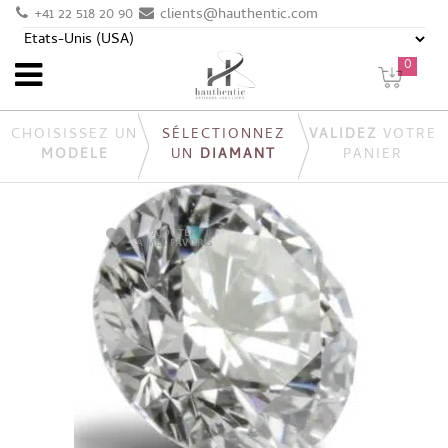
+41 22 518 20 90
clients@hauthentic.com
0
CHOISISSEZ UN
SÉLECTIONNEZ
VALIDEZ
VOTRE
MODÈLE
UN
DIAMANT
PANIER
AJOUTER
À MES FAVORIS