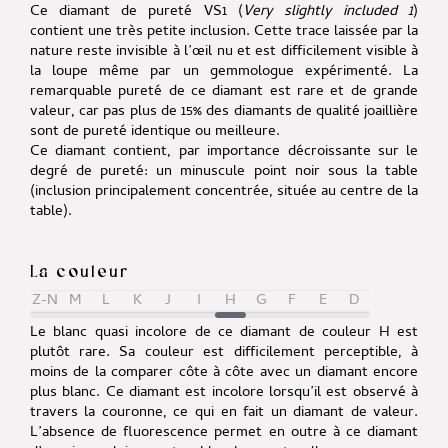
Ce diamant de pureté VS1 (
Very slightly included 1
)
contient une très petite inclusion. Cette trace laissée par la
nature reste invisible à l’œil nu et est difficilement visible à
la loupe même par un gemmologue expérimenté. La
remarquable pureté de ce diamant est rare et de grande
valeur, car pas plus de 15% des diamants de qualité joaillière
sont de pureté identique ou meilleure.
Ce diamant contient, par importance décroissante sur le
degré de pureté:
un minuscule point noir sous la table
(inclusion principalement concentrée, située au centre de la
table).
La couleur
Z-N
M
L
K
J
I
H
G
F
E
D
Le blanc quasi incolore de ce diamant de couleur H est
plutôt rare. Sa couleur est difficilement perceptible, à
moins de la comparer côte à côte avec un diamant encore
plus blanc. Ce diamant est incolore lorsqu’il est observé à
travers la couronne, ce qui en fait un diamant de valeur.
L’absence de fluorescence permet en outre à ce diamant