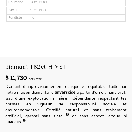
Couronne
34.0°, 13.0%
Pavillon
41.3°, 44.0%
Rondiste
4.0
diamant 1.52ct H VS1
$
11,730
hors taxe
Diamant d’approvisionnement éthique et équitable, taillé par
notre maison diamantaire
anversoise
à partir d’un diamant brut,
issu d’une exploitation minière indépendante respectant les
normes en vigueur de responsabilité sociale et
environnementale. Certifié naturel et sans traitement
artificiel, garanti sans tinte
et sans aspect laiteux ni
nuageux
.