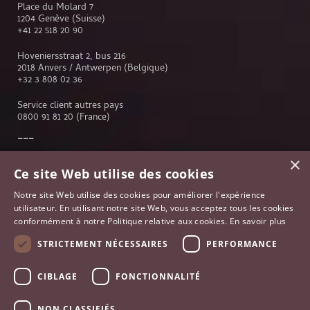
Place du Molard 7
1204 Genève (Suisse)
+41 22 518 20 90
Hoveniersstraat 2, bus 216
2018 Anvers / Antwerpen (Belgique)
+32 3 808 02 36
Service client autres pays
0800 91 81 20
(France)
×
Service client
Ce site Web utilise des cookies
Genève
Notre site Web utilise des cookies pour améliorer l'expérience
Lausanne
utilisateur. En utilisant notre site Web, vous acceptez tous les cookies
Anvers
conformément à notre Politique relative aux cookies.
En savoir plus
Bruxelles
Paris
STRICTEMENT NÉCESSAIRES
PERFORMANCE
Johannesburg
France
CIBLAGE
FONCTIONNALITÉ
NON CLASSIFIÉS