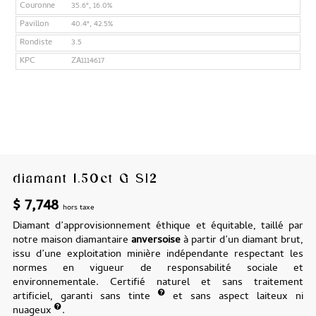
Couronne
35.6°, 16.0%
Pavillon
40.4°, 42.5%
Rondiste
3.5
KPC
ZA1114617
diamant 1.50ct G SI2
$
7,748
hors taxe
Diamant d’approvisionnement éthique et équitable, taillé par
notre maison diamantaire
anversoise
à partir d’un diamant brut,
issu d’une exploitation minière indépendante respectant les
normes en vigueur de responsabilité sociale et
environnementale. Certifié naturel et sans traitement
artificiel, garanti sans tinte
et sans aspect laiteux ni
nuageux
.