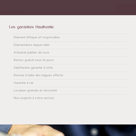
Les garanties Hauthentic
Diamant éthique et responsable
Diamantaires depuis 1860
Artisanat joaillier de luxe
Retour gratuit sous 30 jours
Satisfaction garantie à 100%
Remise à taille des bagues offerte
Garantie à vie
Livraison gratuite et sécurisée
Nos experts à votre service