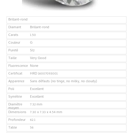
Brillant-rond
Diamant
Brillant-rond
Carats
1.50
Couleur
G
Pureté
SI2
Taille
Very Good
Fluorescence
None
Certificat
HRD 16007093001
Apparence
Sans défauts (no tinge, no milky, no cloudy)
Poli
Excellent
Symétrie
Excellent
Diamètre
7.32 mm
moyen
Dimensions
7.30 x 7.33 x 4.54 mm
Profondeur
62.1
Table
56