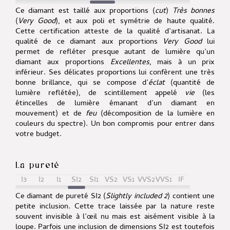
Ce diamant est taillé aux proportions (
cut
)
Très bonnes
(
Very Good
), et aux poli et symétrie de haute qualité.
Cette certification atteste de la qualité d’artisanat. La
qualité de ce diamant aux proportions
Very Good
lui
permet de refléter presque autant de lumière qu’un
diamant aux proportions
Excellentes
, mais à un prix
inférieur. Ses délicates proportions lui confèrent une très
bonne brillance, qui se compose d’
éclat
(quantité de
lumière reflétée), de scintillement appelé
vie
(les
étincelles de lumière émanant d’un diamant en
mouvement) et de
feu
(décomposition de la lumière en
couleurs du spectre). Un bon compromis pour entrer dans
votre budget.
La pureté
I3
I2
I1
SI2
SI1
VS2
VS1
VVS2
VVS1
IF
Ce diamant de pureté SI2 (
Slightly included 2
) contient une
petite inclusion. Cette trace laissée par la nature reste
souvent invisible à l’œil nu mais est aisément visible à la
loupe. Parfois une inclusion de dimensions SI2 est toutefois