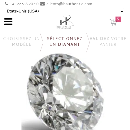
+41 22 518 20 90
clients@hauthentic.com
0
CHOISISSEZ UN
SÉLECTIONNEZ
VALIDEZ
VOTRE
MODÈLE
UN
DIAMANT
PANIER
AJOUTER
À MES FAVORIS