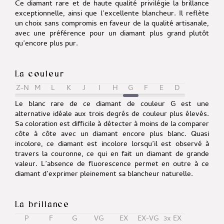
Ce diamant rare et de haute qualité privilégie la brillance
exceptionnelle, ainsi que l’excellente blancheur. Il reflète
un choix sans compromis en faveur de la qualité artisanale,
avec une préférence pour un diamant plus grand plutôt
qu’encore plus pur.
La couleur
Z-N
M
L
K
J
I
H
G
F
E
D
Le blanc rare de ce diamant de couleur G est une
alternative idéale aux trois degrés de couleur plus élevés.
Sa coloration est difficile à détecter à moins de la comparer
côte à côte avec un diamant encore plus blanc. Quasi
incolore, ce diamant est incolore lorsqu’il est observé à
travers la couronne, ce qui en fait un diamant de grande
valeur. L’absence de fluorescence permet en outre à ce
diamant d’exprimer pleinement sa blancheur naturelle.
La brillance
P
F
G
VG
EX
EX-VG
3x EX