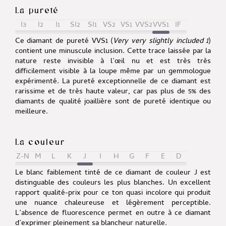
La pureté
I3
I2
I1
SI2
SI1
VS2
VS1
VVS2
VVS1
IF
Ce diamant de pureté VVS1 (
Very very slightly included 1
)
contient une minuscule inclusion. Cette trace laissée par la
nature reste invisible à l’œil nu et est très très
difficilement visible à la loupe même par un gemmologue
expérimenté. La pureté exceptionnelle de ce diamant est
rarissime et de très haute valeur, car pas plus de 5% des
diamants de qualité joaillière sont de pureté identique ou
meilleure.
La couleur
Z-N
M
L
K
J
I
H
G
F
E
D
Le blanc faiblement tinté de ce diamant de couleur J est
distinguable des couleurs les plus blanches. Un excellent
rapport qualité-prix pour ce ton quasi incolore qui produit
une nuance chaleureuse et légèrement perceptible.
L’absence de fluorescence permet en outre à ce diamant
d’exprimer pleinement sa blancheur naturelle.