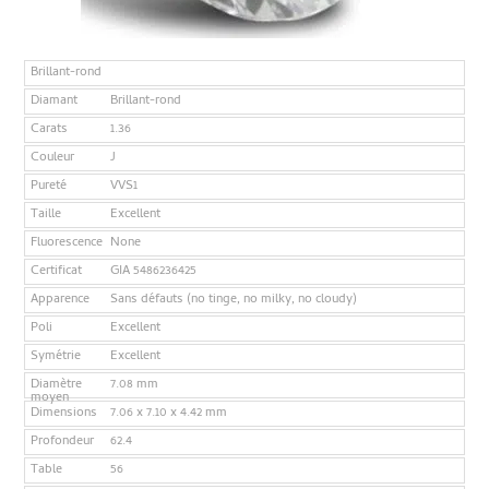
Brillant-rond
Diamant
Brillant-rond
Carats
1.36
Couleur
J
Pureté
VVS1
Taille
Excellent
Fluorescence
None
Certificat
GIA 5486236425
Apparence
Sans défauts (no tinge, no milky, no cloudy)
Poli
Excellent
Symétrie
Excellent
Diamètre
7.08 mm
moyen
Dimensions
7.06 x 7.10 x 4.42 mm
Profondeur
62.4
Table
56