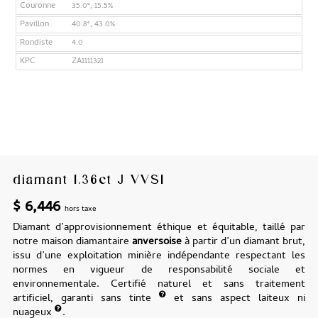
Couronne
35.0°, 15.5%
Pavillon
40.8°, 43.0%
Rondiste
4.0
KPC
ZA1111321
diamant 1.36ct J VVS1
$
6,446
hors taxe
Diamant d’approvisionnement éthique et équitable, taillé par
notre maison diamantaire
anversoise
à partir d’un diamant brut,
issu d’une exploitation minière indépendante respectant les
normes en vigueur de responsabilité sociale et
environnementale. Certifié naturel et sans traitement
artificiel, garanti sans tinte
et sans aspect laiteux ni
nuageux
.