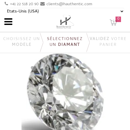
+41 22 518 20 90
clients@hauthentic.com
0
CHOISISSEZ UN
SÉLECTIONNEZ
VALIDEZ
VOTRE
MODÈLE
UN
DIAMANT
PANIER
AJOUTER
À MES FAVORIS