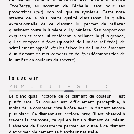
Ce diamant taillé à la perfection est certifié à la note
Excellente
, au sommet de l’échelle, tant pour ses
proportions (
cut
), son poli que sa symétrie. Cette note
atteste de la plus haute qualité d’artisanat. La qualité
exceptionnelle de ce diamant lui permet de refléter
quasiment toute la lumière qui y pénètre. Ses proportions
exquises et rares lui confèrent la brillance la plus grande,
qui se compose d’
éclat
(quantité de lumière reflétée), de
scintillement appelé
vie
(les étincelles de lumière émanant
d’un diamant en mouvement) et de
feu
(décomposition de
la lumière en couleurs du spectre).
La couleur
Z-N
M
L
K
J
I
H
G
F
E
D
Le blanc quasi incolore de ce diamant de couleur H est
plutôt rare. Sa couleur est difficilement perceptible, à
moins de la comparer côte à côte avec un diamant encore
plus blanc. Ce diamant est incolore lorsqu’il est observé à
travers la couronne, ce qui en fait un diamant de valeur.
L’absence de fluorescence permet en outre à ce diamant
d’exprimer pleinement sa blancheur naturelle.