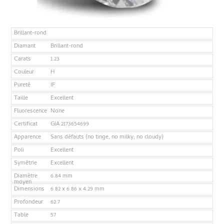
Brillant-rond
Diamant
Brillant-rond
Carats
1.23
Couleur
H
Pureté
IF
Taille
Excellent
Fluorescence
None
Certificat
GIA 2173654699
Apparence
Sans défauts (no tinge, no milky, no cloudy)
Poli
Excellent
Symétrie
Excellent
Diamètre
6.84 mm
moyen
Dimensions
6.82 x 6.86 x 4.29 mm
Profondeur
62.7
Table
57