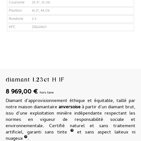
Couronne
35.5°, 15.0%
Pavillon
41.2°, 44.0%
Rondiste
3.5
KPC
ZA1114617
diamant 1.23ct H IF
8 969,00
€
hors taxe
Diamant d’approvisionnement éthique et équitable, taillé par
notre maison diamantaire
anversoise
à partir d’un diamant brut,
issu d’une exploitation minière indépendante respectant les
normes en vigueur de responsabilité sociale et
environnementale. Certifié naturel et sans traitement
artificiel, garanti sans tinte
et sans aspect laiteux ni
nuageux
.