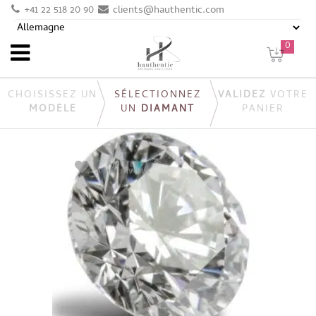
+41 22 518 20 90
clients@hauthentic.com
0
CHOISISSEZ UN
SÉLECTIONNEZ
VALIDEZ
VOTRE
MODÈLE
UN
DIAMANT
PANIER
AJOUTER
À MES FAVORIS