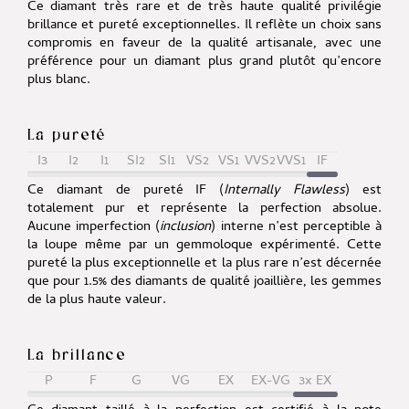
Ce diamant très rare et de très haute qualité privilégie
brillance et pureté exceptionnelles. Il reflète un choix sans
compromis en faveur de la qualité artisanale, avec une
préférence pour un diamant plus grand plutôt qu’encore
plus blanc.
La pureté
I3
I2
I1
SI2
SI1
VS2
VS1
VVS2
VVS1
IF
Ce diamant de pureté IF (
Internally Flawless
) est
totalement pur et représente la perfection absolue.
Aucune imperfection (
inclusion
) interne n’est perceptible à
la loupe même par un gemmoloque expérimenté. Cette
pureté la plus exceptionnelle et la plus rare n’est décernée
que pour 1.5% des diamants de qualité joaillière, les gemmes
de la plus haute valeur.
La brillance
P
F
G
VG
EX
EX-VG
3x EX