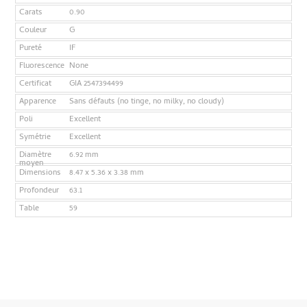
Carats
0.90
Couleur
G
Pureté
IF
Fluorescence
None
Certificat
GIA 2547394499
Apparence
Sans défauts (no tinge, no milky, no cloudy)
Poli
Excellent
Symétrie
Excellent
Diamètre
6.92 mm
moyen
Dimensions
8.47 x 5.36 x 3.38 mm
Profondeur
63.1
Table
59