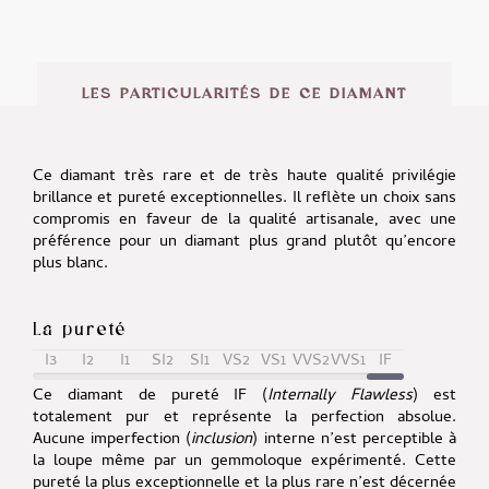
LES PARTICULARITÉS DE CE DIAMANT
Ce diamant très rare et de très haute qualité privilégie
brillance et pureté exceptionnelles. Il reflète un choix sans
compromis en faveur de la qualité artisanale, avec une
préférence pour un diamant plus grand plutôt qu’encore
plus blanc.
La pureté
I3
I2
I1
SI2
SI1
VS2
VS1
VVS2
VVS1
IF
Ce diamant de pureté IF (
Internally Flawless
) est
totalement pur et représente la perfection absolue.
Aucune imperfection (
inclusion
) interne n’est perceptible à
la loupe même par un gemmoloque expérimenté. Cette
pureté la plus exceptionnelle et la plus rare n’est décernée