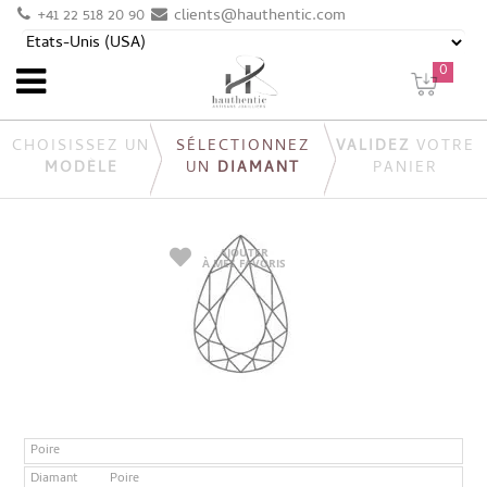
+41 22 518 20 90
clients@hauthentic.com
0
CHOISISSEZ UN
SÉLECTIONNEZ
VALIDEZ
VOTRE
MODÈLE
UN
DIAMANT
PANIER
AJOUTER
À MES FAVORIS
Poire
Diamant
Poire