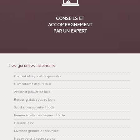
CONSEILS ET
ACCOMPAGNEMENT
PAR UN EXPERT
Les garanties Hauthentic
Diamant éthique et responsable
Diamantaires depuis 1860
Artisanat joaillier de luxe
Retour gratuit sous 30 jours
Satisfaction garantie à 100%
Remise à taille des bagues offerte
Garantie à vie
Livraison gratuite et sécurisée
Nos experts à votre service