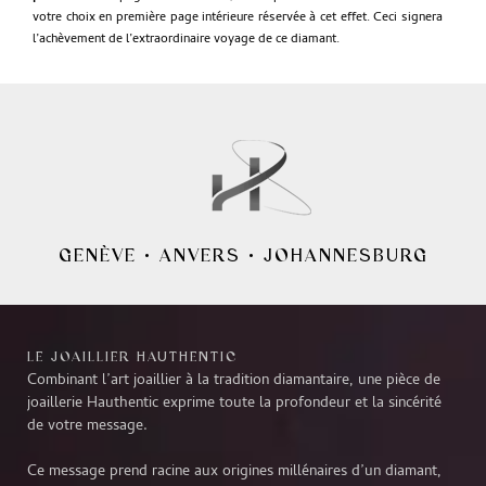
votre choix en première page intérieure réservée à cet effet. Ceci signera
l’achèvement de l’extraordinaire voyage de ce diamant.
GENÈVE
•
ANVERS
•
JOHANNESBURG
LE JOAILLIER HAUTHENTIC
Combinant l’art joaillier à la tradition diamantaire, une pièce de
joaillerie Hauthentic exprime toute la profondeur et la sincérité
de votre message.
Ce message prend racine aux origines millénaires d’un diamant,