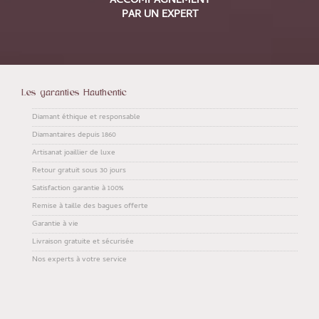
ACCOMPAGNEMENT
PAR UN EXPERT
Les garanties Hauthentic
Diamant éthique et responsable
Diamantaires depuis 1860
Artisanat joaillier de luxe
Retour gratuit sous 30 jours
Satisfaction garantie à 100%
Remise à taille des bagues offerte
Garantie à vie
Livraison gratuite et sécurisée
Nos experts à votre service