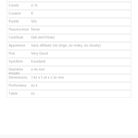
Carats
0.75
Couleur
K
Pureté
VS1
Fluorescence
None
Certificat
GIA 1469776962
Apparence
Sans défauts (no tinge, no milky, no cloudy)
Poli
Very Good
Symétrie
Excellent
Diamètre
6.49 mm
moyen
Dimensions
7.83 x 5.14 x 3.20 mm
Profondeur
62.4
Table
62