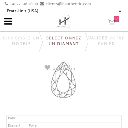
+41 22 518 20 90
clients@hauthentic.com
0
CHOISISSEZ UN
SÉLECTIONNEZ
VALIDEZ
VOTRE
MODÈLE
UN
DIAMANT
PANIER
AJOUTER
À MES FAVORIS
Poire
Diamant
Poire