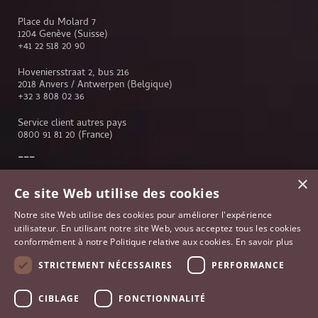
Place du Molard 7
1204 Genève (Suisse)
+41 22 518 20 90
Hoveniersstraat 2, bus 216
2018 Anvers / Antwerpen (Belgique)
+32 3 808 02 36
Service client autres pays
0800 91 81 20
(France)
×
Service client
Ce site Web utilise des cookies
Genève
Notre site Web utilise des cookies pour améliorer l'expérience
Lausanne
utilisateur. En utilisant notre site Web, vous acceptez tous les cookies
Anvers
conformément à notre Politique relative aux cookies.
En savoir plus
Bruxelles
Paris
STRICTEMENT NÉCESSAIRES
PERFORMANCE
Johannesburg
France
CIBLAGE
FONCTIONNALITÉ