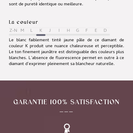
sont de pureté identique ou meilleure.
La couleur
Z-N
M
L
K
J
I
H
G
F
E
D
Le blanc faiblement tinté jaune pâle de ce diamant de
couleur K produit une nuance chaleureuse et perceptible.
Le ton finement jaunâtre est distinguable des couleurs plus
blanches. L’absence de fluorescence permet en outre à ce
diamant d’exprimer pleinement sa blancheur naturelle.
GARANTIE 100% SATISFACTION
___