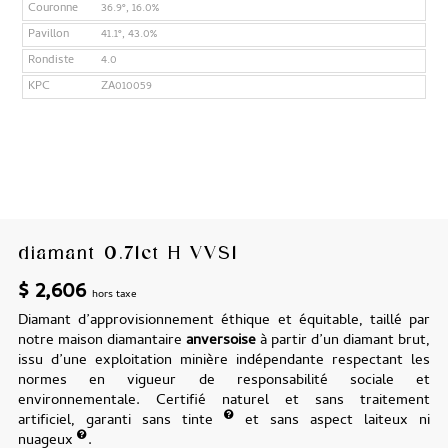
Couronne
36.9°, 16.0%
Pavillon
41.1°, 43.0%
Rondiste
4.0
KPC
ZA010059
diamant 0.71ct H VVS1
$
2,606
hors taxe
Diamant d’approvisionnement éthique et équitable, taillé par
notre maison diamantaire
anversoise
à partir d’un diamant brut,
issu d’une exploitation minière indépendante respectant les
normes en vigueur de responsabilité sociale et
environnementale. Certifié naturel et sans traitement
artificiel, garanti sans tinte
et sans aspect laiteux ni
nuageux
.