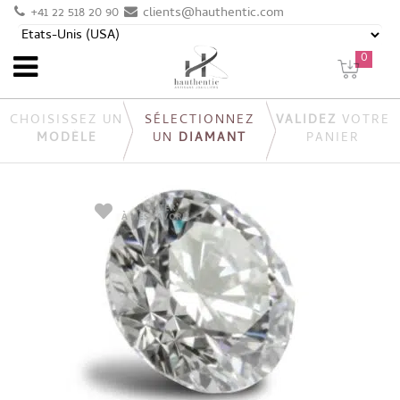
+41 22 518 20 90
clients@hauthentic.com
0
CHOISISSEZ UN
SÉLECTIONNEZ
VALIDEZ
VOTRE
MODÈLE
UN
DIAMANT
PANIER
AJOUTER
À MES FAVORIS