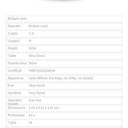
Brillant-rond
Diamant
Brillant-rond
Carats
0.71
Couleur
H
Pureté
VVS1
Taille
Very Good
Fluorescence
None
Certificat
HRD 10022206006
Apparence
Sans défauts (no tinge, no milky, no cloudy)
Poli
Very Good
Symétrie
Very Good
Diamètre
5.66 mm
moyen
Dimensions
5.65 x 5.67 x 3.57 mm
Profondeur
63.2
Table
58