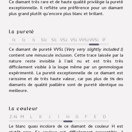
Ce diamant très rare et de haute qualité privilégie la pureté
exceptionnelle. Il reflète une préférence pour un diamant
plus grand plutôt qu’encore plus blanc et brillant.
La pureté
I3
I2
I1
SI2
SI1
VS2
VS1
VVS2
VVS1
IF
Ce diamant de pureté VVS1 (
Very very slightly included 1
)
contient une minuscule inclusion. Cette trace laissée par la
nature reste invisible à l’œil nu et est très très
difficilement visible à la loupe même par un gemmologue
expérimenté. La pureté exceptionnelle de ce diamant est
rarissime et de très haute valeur, car pas plus de 5% des
diamants de qualité joaillière sont de pureté identique ou
meilleure.
La couleur
Z-N
M
L
K
J
I
H
G
F
E
D
Le blanc quasi incolore de ce diamant de couleur H est