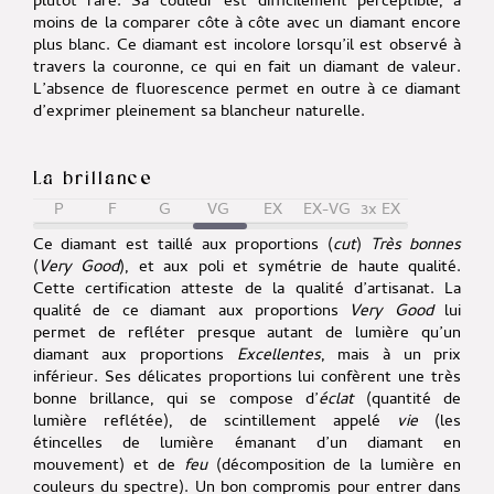
plutôt rare. Sa couleur est difficilement perceptible, à
moins de la comparer côte à côte avec un diamant encore
plus blanc. Ce diamant est incolore lorsqu’il est observé à
travers la couronne, ce qui en fait un diamant de valeur.
L’absence de fluorescence permet en outre à ce diamant
d’exprimer pleinement sa blancheur naturelle.
La brillance
P
F
G
VG
EX
EX-VG
3x EX
Ce diamant est taillé aux proportions (
cut
)
Très bonnes
(
Very Good
), et aux poli et symétrie de haute qualité.
Cette certification atteste de la qualité d’artisanat. La
qualité de ce diamant aux proportions
Very Good
lui
permet de refléter presque autant de lumière qu’un
diamant aux proportions
Excellentes
, mais à un prix
inférieur. Ses délicates proportions lui confèrent une très
bonne brillance, qui se compose d’
éclat
(quantité de
lumière reflétée), de scintillement appelé
vie
(les
étincelles de lumière émanant d’un diamant en
mouvement) et de
feu
(décomposition de la lumière en
couleurs du spectre). Un bon compromis pour entrer dans