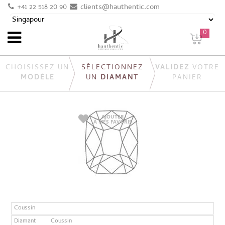
+41 22 518 20 90
clients@hauthentic.com
0
CHOISISSEZ UN
SÉLECTIONNEZ
VALIDEZ
VOTRE
MODÈLE
UN
DIAMANT
PANIER
AJOUTER
À MES FAVORIS
Coussin
Diamant
Coussin