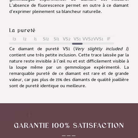
L’absence de fluorescence permet en outre à ce diamant
d’exprimer pleinement sa blancheur naturelle.
La pureté
I3
I2
I1
SI2
SI1
VS2
VS1
VVS2
VVS1
IF
Ce diamant de pureté VS1 (
Very slightly included 1
)
contient une très petite inclusion. Cette trace laissée par la
nature reste invisible à l’œil nu et est difficilement visible à
la loupe même par un gemmologue expérimenté. La
remarquable pureté de ce diamant est rare et de grande
valeur, car pas plus de 15% des diamants de qualité joaillière
sont de pureté identique ou meilleure.
GARANTIE 100% SATISFACTION
___