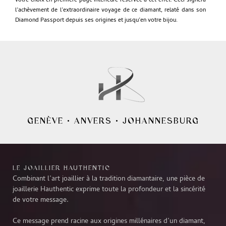
votre choix en première page intérieure réservée à cet effet. Ceci signera
l’achèvement de l’extraordinaire voyage de ce diamant, relaté dans son
Diamond Passport depuis ses origines et jusqu’en votre bijou.
GENÈVE
•
ANVERS
•
JOHANNESBURG
LE JOAILLIER HAUTHENTIC
Combinant l’art joaillier à la tradition diamantaire, une pièce de
joaillerie Hauthentic exprime toute la profondeur et la sincérité
de votre message.
Ce message prend racine aux origines millénaires d’un diamant,