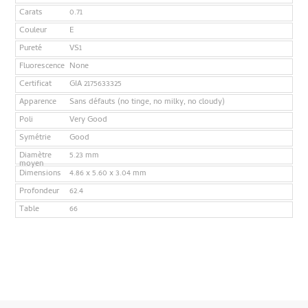
Carats
0.71
Couleur
E
Pureté
VS1
Fluorescence
None
Certificat
GIA 2175633325
Apparence
Sans défauts (no tinge, no milky, no cloudy)
Poli
Very Good
Symétrie
Good
Diamètre
5.23 mm
moyen
Dimensions
4.86 x 5.60 x 3.04 mm
Profondeur
62.4
Table
66