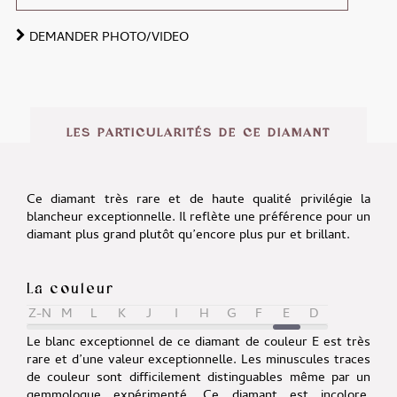
DEMANDER PHOTO/VIDEO
Alternative:
LES PARTICULARITÉS DE CE DIAMANT
Ce diamant très rare et de haute qualité privilégie la
blancheur exceptionnelle. Il reflète une préférence pour un
diamant plus grand plutôt qu’encore plus pur et brillant.
La couleur
Z-N
M
L
K
J
I
H
G
F
E
D
Le blanc exceptionnel de ce diamant de couleur E est très
rare et d’une valeur exceptionnelle. Les minuscules traces
de couleur sont difficilement distinguables même par un
gemmologue expérimenté. Ce diamant est incolore.