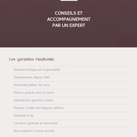
CONSEILS ET
ACCOMPAGNEMENT
PAR UN EXPERT
Les garanties Hauthentic
Diamant éthique et responsable
Diamantaires depuis 1860
Artisanat joaillier de luxe
Retour gratuit sous 30 jours
Satisfaction garantie à 100%
Remise à taille des bagues offerte
Garantie à vie
Livraison gratuite et sécurisée
Nos experts à votre service