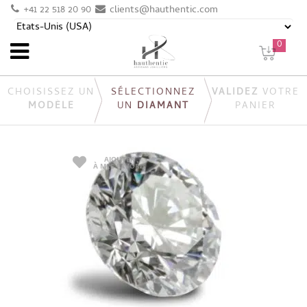
+41 22 518 20 90
clients@hauthentic.com
0
CHOISISSEZ UN
SÉLECTIONNEZ
VALIDEZ
VOTRE
MODÈLE
UN
DIAMANT
PANIER
AJOUTER
À MES FAVORIS