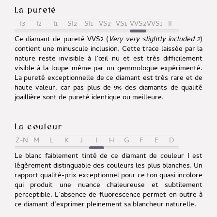
La pureté
I3
I2
I1
SI2
SI1
VS2
VS1
VVS2
VVS1
IF
Ce diamant de pureté VVS2 (
Very very slightly included 2
)
contient une minuscule inclusion. Cette trace laissée par la
nature reste invisible à l’œil nu et est très difficilement
visible à la loupe même par un gemmologue expérimenté.
La pureté exceptionnelle de ce diamant est très rare et de
haute valeur, car pas plus de 9% des diamants de qualité
joaillière sont de pureté identique ou meilleure.
La couleur
Z-N
M
L
K
J
I
H
G
F
E
D
Le blanc faiblement tinté de ce diamant de couleur I est
légèrement distinguable des couleurs les plus blanches. Un
rapport qualité-prix exceptionnel pour ce ton quasi incolore
qui produit une nuance chaleureuse et subtilement
perceptible. L’absence de fluorescence permet en outre à
ce diamant d’exprimer pleinement sa blancheur naturelle.