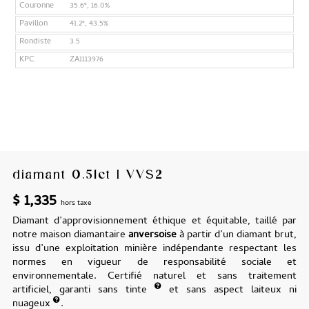
Couronne
35.6°, 16.0%
Pavillon
41.2°, 43.5%
Rondiste
3.5
KPC
ZA1113976
diamant 0.51ct I VVS2
$
1,335
hors taxe
Diamant d’approvisionnement éthique et équitable, taillé par
notre maison diamantaire
anversoise
à partir d’un diamant brut,
issu d’une exploitation minière indépendante respectant les
normes en vigueur de responsabilité sociale et
environnementale. Certifié naturel et sans traitement
artificiel, garanti sans tinte
et sans aspect laiteux ni
nuageux
.