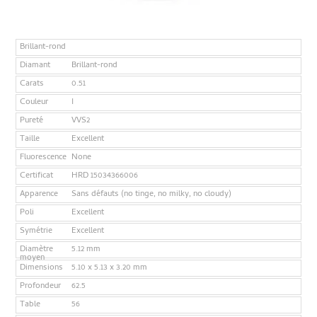
Brillant-rond
Diamant
Brillant-rond
Carats
0.51
Couleur
I
Pureté
VVS2
Taille
Excellent
Fluorescence
None
Certificat
HRD 15034366006
Apparence
Sans défauts (no tinge, no milky, no cloudy)
Poli
Excellent
Symétrie
Excellent
Diamètre
5.12 mm
moyen
Dimensions
5.10 x 5.13 x 3.20 mm
Profondeur
62.5
Table
56