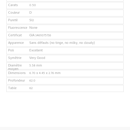
Carats
0.50
Couleur
D
Pureté
SI2
Fluorescence
None
Certificat
GIA 1469375716
Apparence
Sans défauts (no tinge, no milky, no cloudy)
Poli
Excellent
Symétrie
Very Good
Diamètre
5.58 mm
moyen
Dimensions
6.70 x 4.45 x 2.76 mm
Profondeur
62.0
Table
62