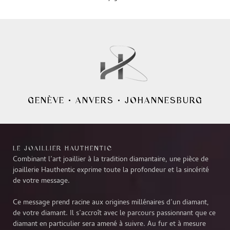
GENÈVE
•
ANVERS
•
JOHANNESBURG
LE JOAILLIER HAUTHENTIC
Combinant l’art joaillier à la tradition diamantaire, une pièce de
joaillerie Hauthentic exprime toute la profondeur et la sincérité
de votre message.
Ce message prend racine aux origines millénaires d’un diamant,
de votre diamant. Il s’accroît avec le parcours passionnant que ce
diamant en particulier sera amené à suivre. Au fur et à mesure