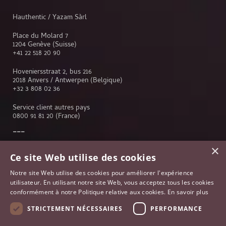
Hauthentic / Yazam Sàrl
Place du Molard 7
1204 Genève (Suisse)
+41 22 518 20 90
Hoveniersstraat 2, bus 216
2018 Anvers / Antwerpen (Belgique)
+32 3 808 02 36
Service client autres pays
0800 91 81 20
(France)
×
Service client
Ce site Web utilise des cookies
Genève
Notre site Web utilise des cookies pour améliorer l'expérience
Lausanne
utilisateur. En utilisant notre site Web, vous acceptez tous les cookies
Anvers
conformément à notre Politique relative aux cookies.
En savoir plus
Bruxelles
Paris
STRICTEMENT NÉCESSAIRES
PERFORMANCE
Johannesburg