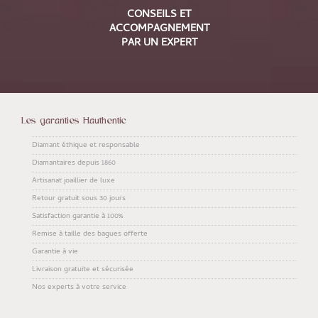
CONSEILS ET
ACCOMPAGNEMENT
PAR UN EXPERT
Les garanties Hauthentic
Diamant éthique et responsable
Diamantaires depuis 1860
Artisanat joaillier de luxe
Retour gratuit sous 30 jours
Satisfaction garantie à 100%
Remise à taille des bagues offerte
Garantie à vie
Livraison gratuite et sécurisée
Nos experts à votre service