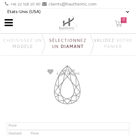
+41 22 518 20 90
clients@hauthentic.com
0
CHOISISSEZ UN
SÉLECTIONNEZ
VALIDEZ
VOTRE
MODÈLE
UN
DIAMANT
PANIER
AJOUTER
À MES FAVORIS
Poire
Diamant
Poire