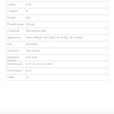
Carats
0.30
Couleur
D
Pureté
VS1
Fluorescence
Strong
Certificat
GIA 2484057368
Apparence
Sans défauts (no tinge, no milky, no cloudy)
Poli
Excellent
Symétrie
Very Good
Diamètre
4.40 mm
moyen
Dimensions
3.75 x 5.05 x 2.27 mm
Profondeur
60.6
Table
57