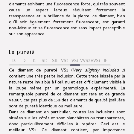
diamants exhibant une fluorescence forte, qui très souvent
cause un aspect laiteux réduisant fortement la
transparence et la brillance de la pierre, ce diamant, bien
qu’il soit également fortement fluorescent, est garanti
non-laiteux et sa fluorescence est sans impact perceptible
sur son apparence.
La pureté
I3
I2
I1
SI2
SI1
VS2
VS1
VVS2
VVS1
IF
Ce diamant de pureté VS1 (
Very slightly included 1
)
contient une très petite inclusion. Cette trace laissée par la
nature reste invisible à l’œil nu et est difficilement visible à
la loupe même par un gemmologue expérimenté. La
remarquable pureté de ce diamant est rare et de grande
valeur, car pas plus de 15% des diamants de qualité joaillière
sont de pureté identique ou meilleure.
Dans ce diamant en particulier, toutes les inclusions sont
situées sur les côtés et sont blanchâtres ou transparentes,
donc particulièrement difficiles à repérer. Ceci est le
meilleur VS1.
Ce diamant contient, par importance