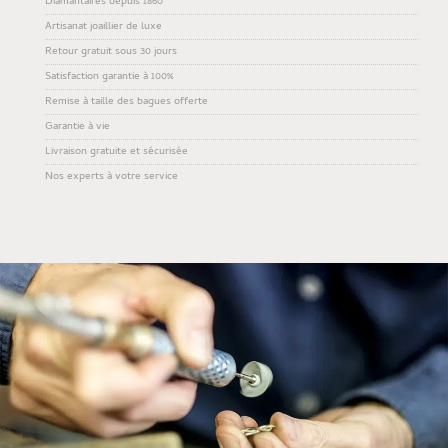
Diamantaires depuis 1860
Artisanat joaillier de luxe
Retour gratuit sous 30 jours
Satisfaction garantie à 100%
Remise à taille des bagues offerte
Garantie à vie
Livraison gratuite et sécurisée
Nos experts à votre service