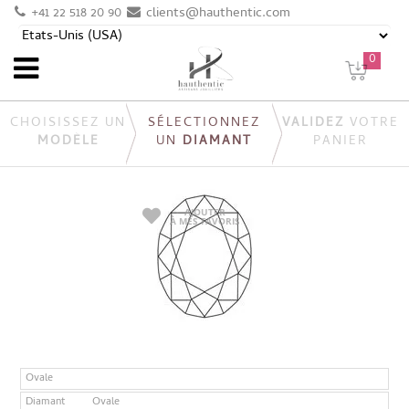
+41 22 518 20 90
clients@hauthentic.com
0
CHOISISSEZ UN
SÉLECTIONNEZ
VALIDEZ
VOTRE
MODÈLE
UN
DIAMANT
PANIER
AJOUTER
À MES FAVORIS
Ovale
Diamant
Ovale