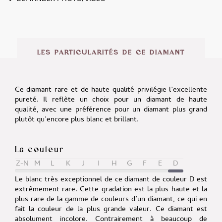
Alternative:
LES PARTICULARITÉS DE CE DIAMANT
Ce diamant rare et de haute qualité privilégie l’excellente
pureté. Il reflète un choix pour un diamant de haute
qualité, avec une préférence pour un diamant plus grand
plutôt qu’encore plus blanc et brillant.
La couleur
Z-N
M
L
K
J
I
H
G
F
E
D
Le blanc très exceptionnel de ce diamant de couleur D est
extrêmement rare. Cette gradation est la plus haute et la
plus rare de la gamme de couleurs d’un diamant, ce qui en
fait la couleur de la plus grande valeur. Ce diamant est
absolument incolore. Contrairement à beaucoup de