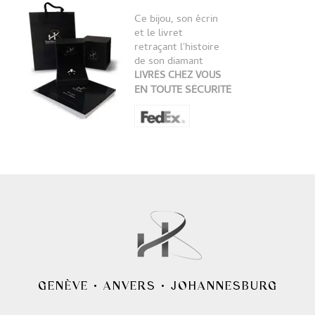
Ce bijou, son écrin
et le livret
retraçant l'histoire
de son diamant
LIVRÉS CHEZ VOUS
EN TOUTE SÉCURITÉ
GENÈVE
•
ANVERS
•
JOHANNESBURG