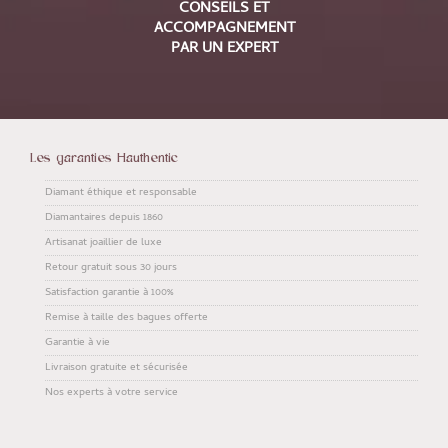
CONSEILS ET
ACCOMPAGNEMENT
PAR UN EXPERT
Les garanties Hauthentic
Diamant éthique et responsable
Diamantaires depuis 1860
Artisanat joaillier de luxe
Retour gratuit sous 30 jours
Satisfaction garantie à 100%
Remise à taille des bagues offerte
Garantie à vie
Livraison gratuite et sécurisée
Nos experts à votre service