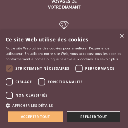
VOYAGES DE
VOTRE DIAMANT
×
Ce site Web utilise des cookies
FAMILLE DE
Notre site Web utilise des cookies pour améliorer l'expérience
DIAMANTAIRES
utilisateur. En utilisant notre site Web, vous acceptez tous les cookies
DEPUIS 1860
conformément à notre Politique relative aux cookies.
En savoir plus
STRICTEMENT NÉCESSAIRES
PERFORMANCE
CIBLAGE
FONCTIONNALITÉ
ARTISANAT
NON CLASSIFIÉS
ET
PERSONNALISATION
AFFICHER LES DÉTAILS
ACCEPTER TOUT
REFUSER TOUT
Besoin d'aide ?