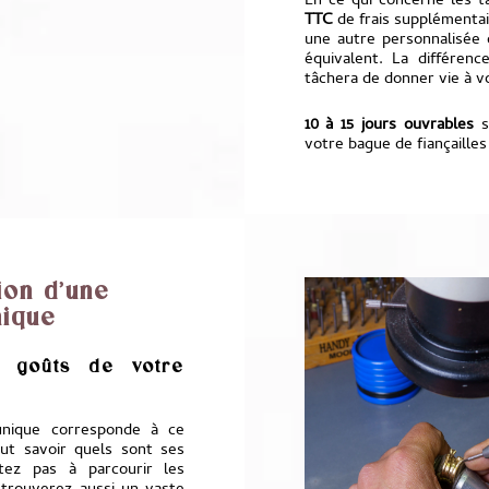
En ce qui concerne les t
TTC
de frais supplémenta
une autre personnalisée 
équivalent. La différen
tâchera de donner vie à v
10 à 15 jours ouvrables
se
votre bague de fiançailles
ion d’une
nique
s goûts de votre
unique corresponde à ce
ut savoir quels sont ses
itez pas à parcourir les