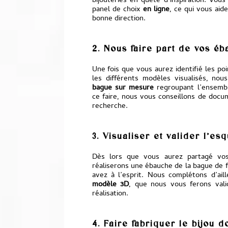
bijouteries en quête d’inspiration. Vou
panel de choix
en ligne
, ce qui vous aid
bonne direction.
2. Nous faire part de vos éb
Une fois que vous aurez identifié les poi
les différents modèles visualisés, no
bague sur mesure
regroupant l’ensemb
ce faire, nous vous conseillons de do
recherche.
3. Visualiser et valider l’es
Dès lors que vous aurez partagé vo
réaliserons une ébauche de la bague de f
avez à l’esprit. Nous complétons d’ail
modèle 3D
, que nous vous ferons vali
réalisation.
4. Faire fabriquer le bijou 