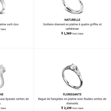
E
NATURELLE
atine serti clos
Solitaire diamant en platine à quatre griffes et
cathédrale
 taxe
$
1,369
hors taxe
INE
FLORISSANTE
 aux épaules serties de
Bague de fiançailles en platine avec feuilles serties de
s
diamants
$
2,139
 taxe
hors taxe