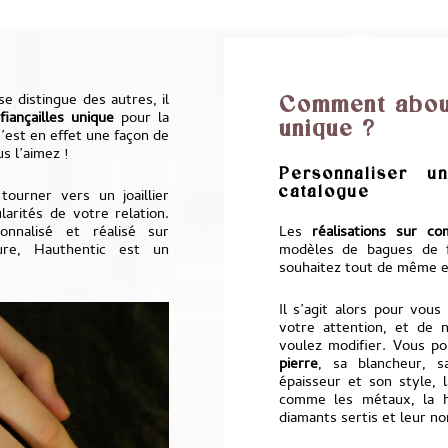
 distingue des autres, il
Comment about
fiançailles unique
pour la
unique ?
’est en effet une façon de
s l’aimez !
Personnaliser 
catalogue
tourner vers un joaillier
arités de votre relation.
nnalisé et réalisé sur
Les
réalisations sur c
re, Hauthentic est un
modèles de bagues de fi
souhaitez tout de même en
Il s’agit alors pour vous
votre attention, et de 
voulez modifier. Vous po
pierre
, sa blancheur, s
épaisseur et son style,
comme les métaux, la h
diamants sertis et leur n