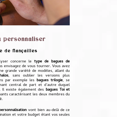
à personnaliser
e de fiançailles
alyser concerne le
type de bagues de
us envisagez de vous tourner. Vous avez
une grande variété de modèles, allant du
halos
, sans oublier les versions plus
vons par exemple les
bagues trilogie
, se
mant central de part et d’autre duquel
. Il existe également des
bagues Toi et
mants caractérisant les deux membres du
é.
personnalisation
vont bien au-delà de ce
ination et votre budget étant vos seules