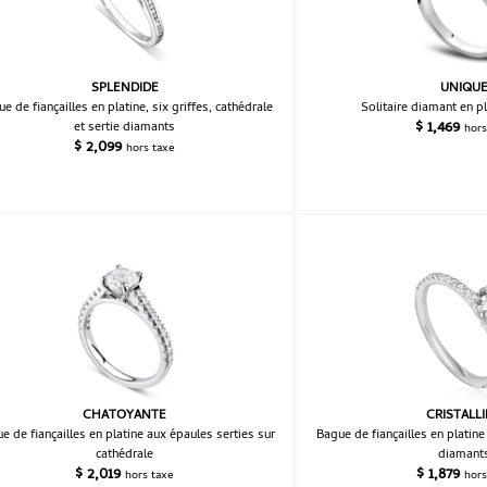
SPLENDIDE
UNIQU
e de fiançailles en platine, six griffes, cathédrale
Solitaire diamant en pl
$
1,469
et sertie diamants
hors
$
2,099
hors taxe
CHATOYANTE
CRISTALL
e de fiançailles en platine aux épaules serties sur
Bague de fiançailles en platine
cathédrale
diamant
$
2,019
$
1,879
hors taxe
hors