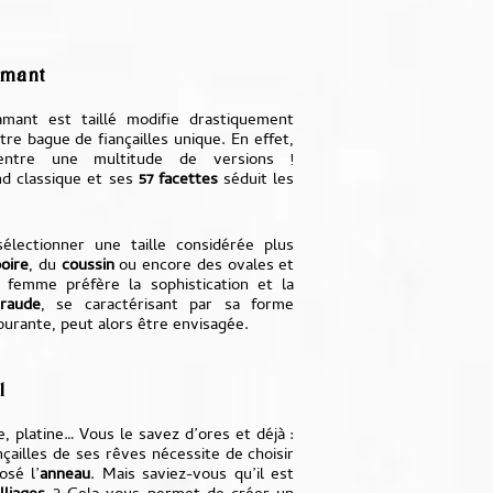
amant
mant est taillé modifie drastiquement
tre bague de fiançailles unique. En effet,
ntre une multitude de versions !
nd classique et ses
57 facettes
séduit les
électionner une taille considérée plus
oire
, du
coussin
ou encore des ovales et
 femme préfère la sophistication et la
eraude
, se caractérisant par sa forme
ourante, peut alors être envisagée.
l
e, platine… Vous le savez d’ores et déjà :
nçailles de ses rêves nécessite de choisir
osé l’
anneau
. Mais saviez-vous qu’il est