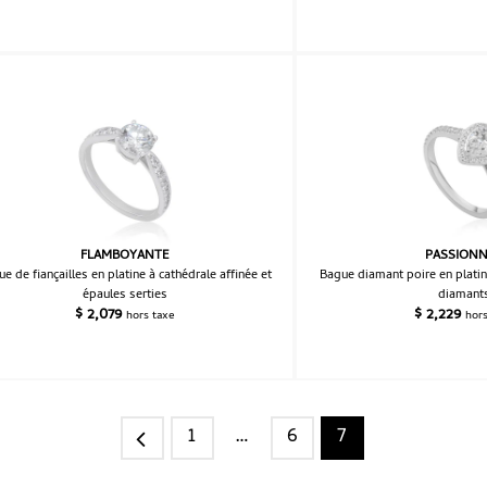
FLAMBOYANTE
PASSION
e de fiançailles en platine à cathédrale affinée et
Bague diamant poire en platin
épaules serties
diamant
$
2,079
$
2,229
hors taxe
hor
1
…
6
7