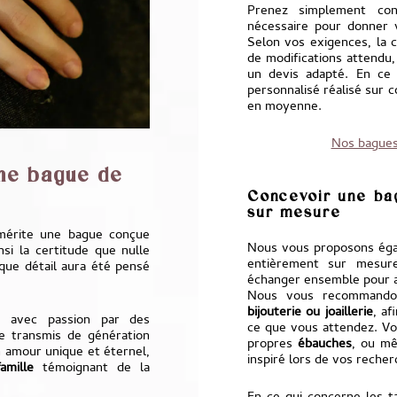
Prenez simplement co
nécessaire pour donner 
Selon vos exigences, la 
de modifications attendu
un devis adapté. En ce 
personnalisé réalisé su
en moyenne.
Nos bagues
ne bague de
Concevoir une bag
sur mesure
 mérite une bague conçue
Nous vous proposons égal
si la certitude que nulle
entièrement sur mesure
que détail aura été pensé
échanger ensemble pour a
Nous vous recommando
bijouterie ou joaillerie
, af
é avec passion par des
ce que vous attendez. V
e transmis de génération
propres
ébauches
, ou mê
n amour unique et éternel,
inspiré lors de vos recher
amille
témoignant de la