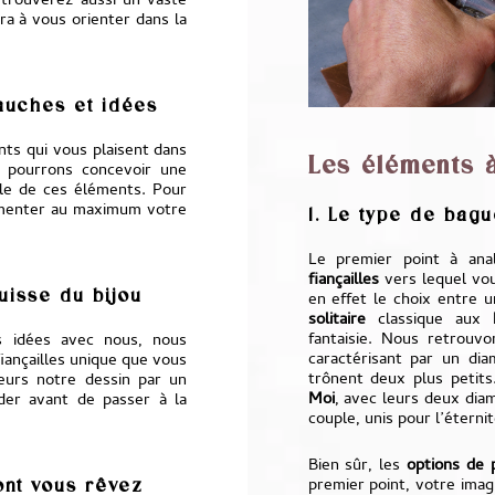
s trouverez aussi un vaste
era à vous orienter dans la
auches et idées
nts qui vous plaisent dans
Les éléments 
us pourrons concevoir une
le de ces éléments. Pour
cumenter au maximum votre
1. Le type de bagu
Le premier point à an
fiançailles
vers lequel vo
quisse du bijou
en effet le choix entre 
solitaire
classique aux
fantaisie. Nous retrou
s idées avec nous, nous
caractérisant par un dia
iançailles unique que vous
trônent deux plus petits
leurs notre dessin par un
Moi
, avec leurs deux dia
der avant de passer à la
couple, unis pour l’éternit
Bien sûr, les
options de 
premier point, votre imag
dont vous rêvez