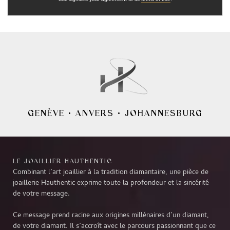
GENÈVE
•
ANVERS
•
JOHANNESBURG
LE JOAILLIER HAUTHENTIC
Combinant l’art joaillier à la tradition diamantaire, une pièce de
joaillerie Hauthentic exprime toute la profondeur et la sincérité
de votre message.
Ce message prend racine aux origines millénaires d’un diamant,
de votre diamant. Il s’accroît avec le parcours passionnant que ce