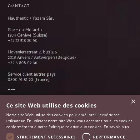
CONTACT
Hauthentic / Yazam Sàrl
Place du Molard 7
1204 Genève (Suisse)
+41 22 518 20 90
Hoveniersstraat 2, bus 216
2018 Anvers / Antwerpen (Belgique)
+32 3 808 02 36
Service client autres pays
0800 91 81 20
(France)
×
Service client
Ce site Web utilise des cookies
Genève
Notre site Web utilise des cookies pour améliorer l'expérience
Lausanne
utilisateur. En utilisant notre site Web, vous acceptez tous les cookies
Anvers
conformément à notre Politique relative aux cookies.
En savoir plus
Bruxelles
Paris
STRICTEMENT NÉCESSAIRES
PERFORMANCE