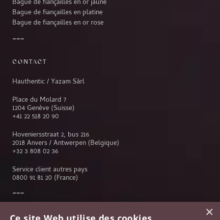
Bague de fiançailles en or jaune
Bague de fiançailles en platine
Bague de fiançailles en or rose
CONTACT
Hauthentic / Yazam Sàrl
Place du Molard 7
1204 Genève (Suisse)
+41 22 518 20 90
Hoveniersstraat 2, bus 216
2018 Anvers / Antwerpen (Belgique)
+32 3 808 02 36
Service client autres pays
0800 91 81 20
(France)
×
Service client
Ce site Web utilise des cookies