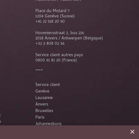
Place du Molard 7
1204 Genève (Suisse)
+41 22 518 20 90
Hoveniersstraat 2, bus 216
2018 Anvers / Antwerpen (Belgique)
+32 3 808 02 36
Service client autres pays
0800 91 81 20
(France)
Service client
Genève
Lausanne
Anvers
Bruxelles
c
Paris
e
Johannesburg
×
France