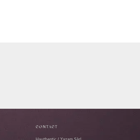
CONTACT
Hauthentic / Yazam Sàrl