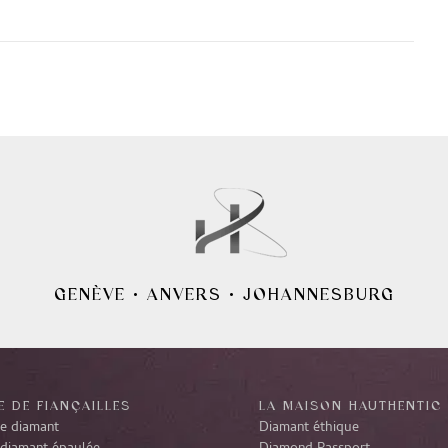
GENÈVE
•
ANVERS
•
JOHANNESBURG
 DE FIANÇAILLES
LA MAISON HAUTHENTIC
re diamant
Diamant éthique