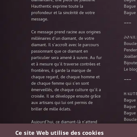
diamantaire, une pièce de joaillerie
Bague 
Hauthentic exprime toute la
Bague 
profondeur et la sincérité de votre
Bague 
message.
Ce message prend racine aux origines
JOAIL
millénaires d’un diamant, de votre
Boucles
diamant. Il s’accroît avec le parcours
Penden
passionnant que ce diamant en
Joaille
particulier sera amené à suivre. Au fur
Bijoute
et à mesure qu’il traverse contrées et
Le blog
frontières, il garde la marque de
chaque regard, de chaque homme et
de chaque femme qui s’en sont
émerveillés, de chaque culture qu’il a
HAUTE
croisée. Il se développe ensuite grâce
Bague 
aux artisans qui lui ont permis de
Bague 
briller de mille éclats.
Bague 
Boucles
Aujourd’hui, ce diamant-là n’attend
Penden
rien d’autre que de poursuivre son
Ce site Web utilise des cookies
Collie
extraordinaire voyage à travers le