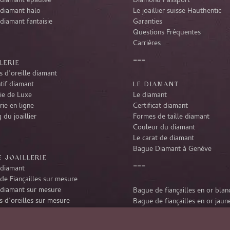
diamant épaulée
Diamond Passport
diamant halo
Le joaillier suisse Hauthentic
diamant fantaisie
Garanties
Questions Fréquentes
Carrières
LERIE
 d’oreille diamant
tif diamant
LE DIAMANT
rie de Luxe
Le diamant
rie en ligne
Certificat diamant
 du joaillier
Formes de taille diamant
Couleur du diamant
Le carat de diamant
Bague Diamant à Genève
 JOAILLERIE
diamant
de Fiançailles sur mesure
diamant sur mesure
Bague de fiançailles en or blan
 d’oreilles sur mesure
Bague de fiançailles en or jaun
tif diamant sur mesure
Bague de fiançailles en platine
r diamant sur mesure
Bague de fiançailles en or rose