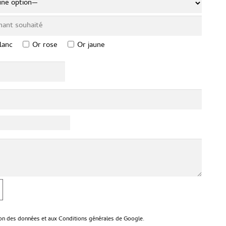
lanc
Or rose
Or jaune
ion des données
et aux
Conditions générales
de Google.